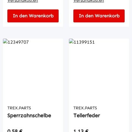
Versandkosten
Versandkosten
In den Warenkorb
In den Warenkorb
TREX.PARTS
TREX.PARTS
Sperrzahnscheibe
Tellerfeder
Regulärer Preis:
Regulärer Preis:
0,58 €
1,13 €