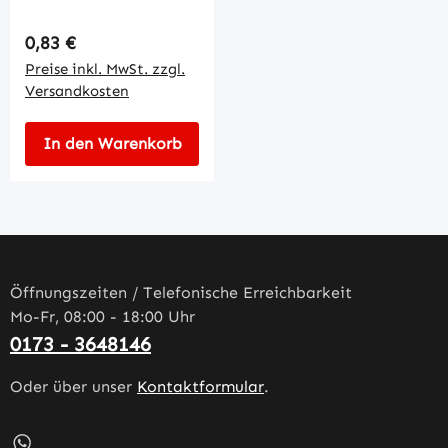
Regulärer Preis:
0,83 €
Preise inkl. MwSt. zzgl.
Versandkosten
In den Warenkorb
Öffnungszeiten / Telefonische Erreichbarkeit
Mo-Fr, 08:00 - 18:00 Uhr
0173 - 3648146
Oder über unser
Kontaktformular
.
Schreib uns auf WhatsApp – öffnet in neuem Tab (externe