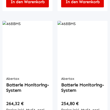
In den Warenkorb
In den Warenkorb
Abertax
Abertax
Batterie Monitoring-
Batterie Monitoring-
System
System
Regulärer Preis:
Regulärer Preis:
264,32 €
254,80 €
Preise inkl. MwSt. zzgl.
Preise inkl. MwSt. zzgl.