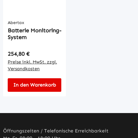
Abertax
Batterie Monitoring-
System
Regulärer Preis:
254,80 €
Preise inkl. MwSt. zzgl.
Versandkosten
In den Warenkorb
Öffnungszeiten / Telefonische Erreichbarkeit