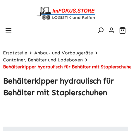
Zum Hauptinhalt springen
Wa
Ersatzteile
Anbau- und Vorbaugeräte
Container, Behälter und Ladeboxen
Behälterkipper hydraulisch für Behälter mit Staplerschuh
Behälterkipper hydraulisch für
Behälter mit Staplerschuhen