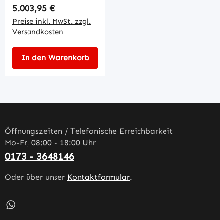
Regulärer Preis:
5.003,95 €
Preise inkl. MwSt. zzgl.
Versandkosten
In den Warenkorb
Öffnungszeiten / Telefonische Erreichbarkeit
Mo-Fr, 08:00 - 18:00 Uhr
0173 - 3648146
Oder über unser
Kontaktformular
.
Schreib uns auf WhatsApp – öffnet in neuem Tab (externe