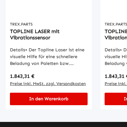
TREX.PARTS
TREX.PART
TOPLINE LASER mit
TOPLINE
Vibrationssensor
Vibratio
Details• Der Topline Laser ist eine
Details• D
visuelle Hilfe für eine schnellere
visuelle Hi
Beladung von Paletten bzw.
Beladung 
Ladung.• Er ist für alle Arten von
Ladung.• E
Regulärer Preis:
Regulärer
1.843,31 €
1.843,31 
Gabelstaplern geeignet und hat
Gabelstap
einen robusten Metallkörper, der
Preise inkl. MwSt. zzgl. Versandkosten
einen robu
Preise inkl
auch starken Stößen widerstehen
auch star
kann.• Die Installation dauert nur
kann.• Die
In den Warenkorb
I
30 Sekunden und ist ohne
30 Sekund
speziellem Werkzeug möglich.• Der
spezielle
Topline Laser hat eine gute
Topline La
Sichtbarkeit bei Tageslicht. •
Sichtbarke