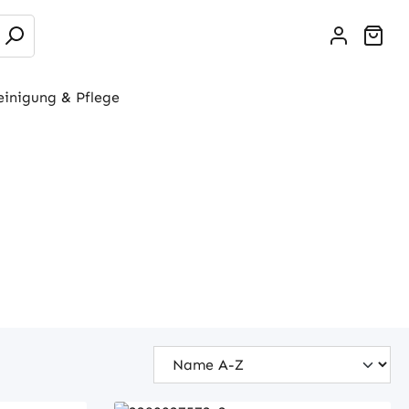
War
einigung & Pflege