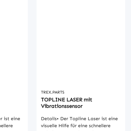
t. • Er
Sichtbarkeit bei Tageslicht. • Er
tische
verfügt über eine automatische
ten (ohne
Abschaltung nach 2 Minuten (ohne
e
Vibration) und ist für eine
10 bis +40
Arbeitstemperatur von +10 bis +40
umfang
°C ausgelegt. Im Lieferumfang
r, 2x
enthalten:1x Topline Laser, 2x
, 1x
Akku, 1x Akku-Ladegerät, 1x
rung• FEM
BenutzerhandbuchAusführung• FEM
mit 5mW
/ ISO 3A • grünes Licht mit 5mW
TREX.PARTS
TOPLINE LASER mit
Vibrationssensor
r ist eine
Details• Der Topline Laser ist eine
nellere
visuelle Hilfe für eine schnellere