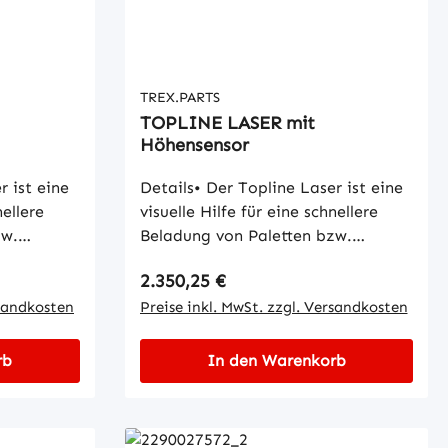
nung, 1x
Ladegerät, 1x Fernbedienung, 1x
Benutzerhandbuch
TREX.PARTS
TOPLINE LASER mit
Höhensensor
r ist eine
Details• Der Topline Laser ist eine
nellere
visuelle Hilfe für eine schnellere
zw.
Beladung von Paletten bzw.
rten von
Ladung.• Er ist für alle Arten von
Regulärer Preis:
2.350,25 €
und hat
Gabelstaplern geeignet und hat
per, der
rsandkosten
einen robusten Metallkörper, der
Preise inkl. MwSt. zzgl. Versandkosten
erstehen
auch starken Stößen widerstehen
auert nur
kann.• Die Installation dauert nur
rb
In den Warenkorb
30 Sekunden und ist ohne
lich.• Der
speziellem Werkzeug möglich.• Der
ute
Topline Laser hat eine gute