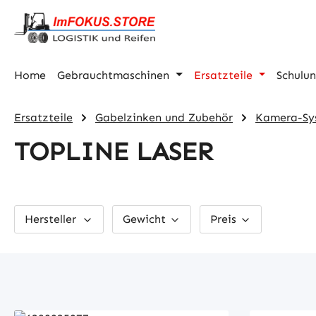
m Hauptinhalt springen
Zur Suche springen
Zur Hauptnavigation springen
Home
Gebrauchtmaschinen
Ersatzteile
Schulu
Ersatzteile
Gabelzinken und Zubehör
Kamera-Sy
TOPLINE LASER
Hersteller
Gewicht
Preis