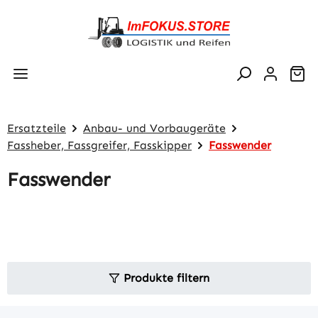
Zum Hauptinhalt springen
Wa
Ersatzteile
Anbau- und Vorbaugeräte
Fassheber, Fassgreifer, Fasskipper
Fasswender
Fasswender
Produkte filtern