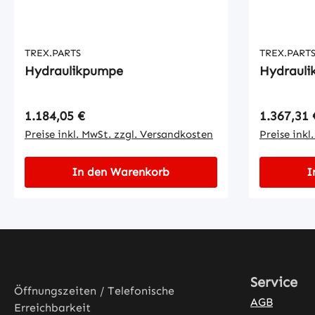
TREX.PARTS
TREX.PART
Hydraulikpumpe
Hydraul
Regulärer Preis:
Regulärer
1.184,05 €
1.367,31 
Preise inkl. MwSt. zzgl. Versandkosten
Preise inkl
In den Warenkorb
I
Service
Öffnungszeiten / Telefonische
AGB
Erreichbarkeit