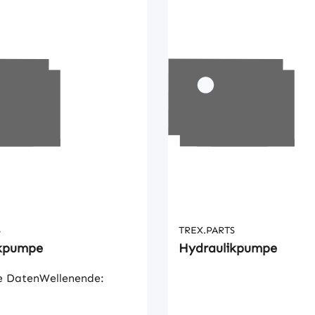
S
TREX.PARTS
ikpumpe
Hydraulikpumpe
e DatenWellenende: