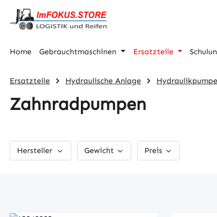
m Hauptinhalt springen
Zur Suche springen
Zur Hauptnavigation springen
Home
Gebrauchtmaschinen
Ersatzteile
Schulu
Ersatzteile
Hydraulische Anlage
Hydraulikpump
Zahnradpumpen
Hersteller
Gewicht
Preis