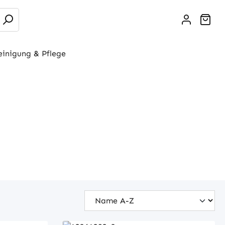
War
einigung & Pflege