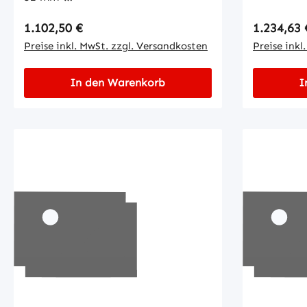
Befestigungsschraubenabstand: 62
Regulärer Preis:
Regulärer
1.102,50 €
1.234,63 
Preise inkl. MwSt. zzgl. Versandkosten
Preise inkl
In den Warenkorb
I