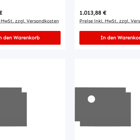
 Preis:
Regulärer Preis:
€
1.013,88 €
. MwSt. zzgl. Versandkosten
Preise inkl. MwSt. zzgl. Ve
n den Warenkorb
In den Warenko