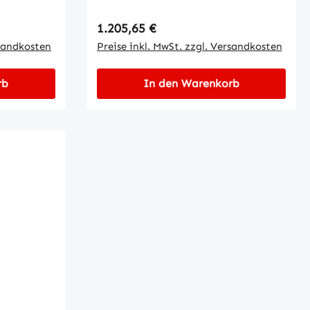
Regulärer Preis:
1.205,65 €
rsandkosten
Preise inkl. MwSt. zzgl. Versandkosten
rb
In den Warenkorb