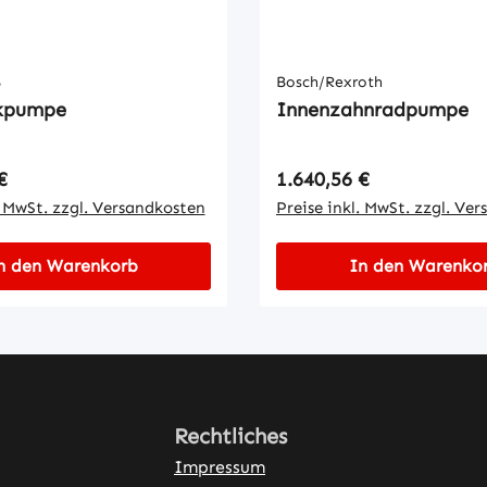
S
Bosch/Rexroth
ikpumpe
Innenzahnradpumpe
 Preis:
Regulärer Preis:
€
1.640,56 €
. MwSt. zzgl. Versandkosten
Preise inkl. MwSt. zzgl. Ve
n den Warenkorb
In den Warenko
Rechtliches
Impressum