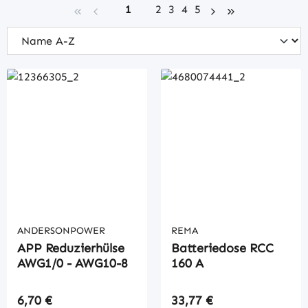
Seite
Seite
Seite
Seite
Seite
1
2
3
4
5
ANDERSONPOWER
REMA
APP Reduzierhülse
Batteriedose RCC
AWG1/0 - AWG10-8
160 A
Regulärer Preis:
Regulärer Preis:
6,70 €
33,77 €