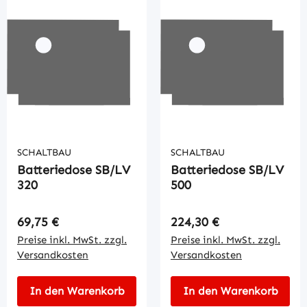
SCHALTBAU
SCHALTBAU
Batteriedose SB/LV
Batteriedose SB/LV
320
500
Regulärer Preis:
Regulärer Preis:
69,75 €
224,30 €
Preise inkl. MwSt. zzgl.
Preise inkl. MwSt. zzgl.
Versandkosten
Versandkosten
In den Warenkorb
In den Warenkorb