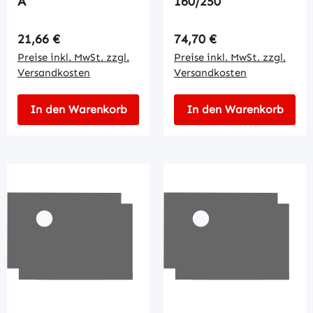
A
160/250
Regulärer Preis:
Regulärer Preis:
21,66 €
74,70 €
Preise inkl. MwSt. zzgl.
Preise inkl. MwSt. zzgl.
Versandkosten
Versandkosten
In den Warenkorb
In den Warenkorb