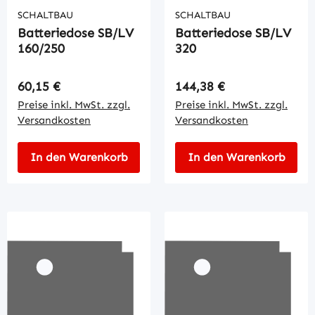
SCHALTBAU
SCHALTBAU
Batteriedose SB/LV
Batteriedose SB/LV
160/250
320
Regulärer Preis:
Regulärer Preis:
60,15 €
144,38 €
Preise inkl. MwSt. zzgl.
Preise inkl. MwSt. zzgl.
Versandkosten
Versandkosten
In den Warenkorb
In den Warenkorb