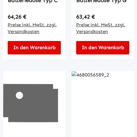
Batteriedose Typ C
Batteriedose Typ G
Regulärer Preis:
Regulärer Preis:
64,26 €
63,42 €
Preise inkl. MwSt. zzgl.
Preise inkl. MwSt. zzgl.
Versandkosten
Versandkosten
In den Warenkorb
In den Warenkorb