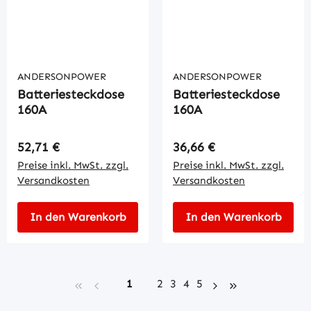
ANDERSONPOWER
ANDERSONPOWER
Batteriesteckdose
Batteriesteckdose
160A
160A
Regulärer Preis:
Regulärer Preis:
52,71 €
36,66 €
Preise inkl. MwSt. zzgl.
Preise inkl. MwSt. zzgl.
Versandkosten
Versandkosten
In den Warenkorb
In den Warenkorb
Seite
Seite
Seite
Seite
Seite
1
2
3
4
5