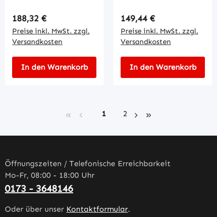
Regulärer Preis:
Regulärer Preis:
188,32 €
149,44 €
Preise inkl. MwSt. zzgl.
Preise inkl. MwSt. zzgl.
Versandkosten
Versandkosten
In den Warenkorb
In den Warenkorb
Seite
Seite
1
2
Öffnungszeiten / Telefonische Erreichbarkeit
Mo-Fr, 08:00 - 18:00 Uhr
0173 - 3648146
Oder über unser
Kontaktformular
.