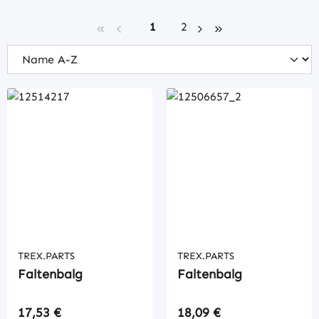
Seite
Seite
1
2
TREX.PARTS
TREX.PARTS
Faltenbalg
Faltenbalg
Regulärer Preis:
Regulärer Preis:
17,53 €
18,09 €