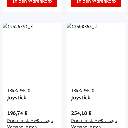
In den Warenkorb
In den Warenkorb
TREX.PARTS
TREX.PARTS
Joystick
Joystick
Regulärer Preis:
Regulärer Preis:
196,74 €
254,18 €
Preise inkl. MwSt. zzgl.
Preise inkl. MwSt. zzgl.
Versandkosten
Versandkosten