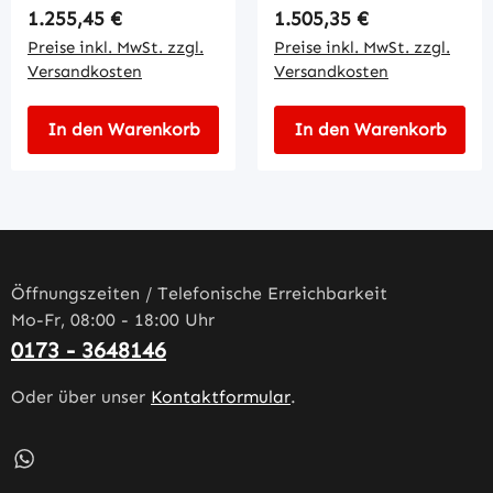
Regulärer Preis:
Regulärer Preis:
1.255,45 €
1.505,35 €
Preise inkl. MwSt. zzgl.
Preise inkl. MwSt. zzgl.
Versandkosten
Versandkosten
In den Warenkorb
In den Warenkorb
Öffnungszeiten / Telefonische Erreichbarkeit
Mo-Fr, 08:00 - 18:00 Uhr
0173 - 3648146
Oder über unser
Kontaktformular
.
Schreib uns auf WhatsApp – öffnet in neuem Tab (externe