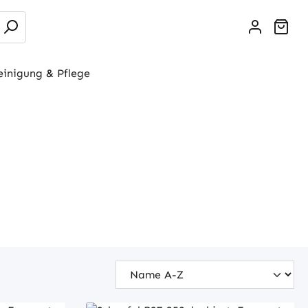
War
einigung & Pflege