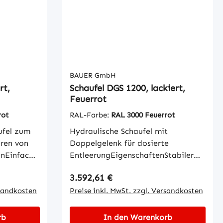
BAUER GmbH
rt,
Schaufel DGS 1200, lackiert,
Feuerrot
rot
RAL-Farbe:
RAL 3000 Feuerrot
ufel zum
Hydraulische Schaufel mit
eren von
Doppelgelenk für dosierte
enEinfache
EntleerungEigenschaftenStabiler
enKippen
Grundrahmen und Schaufel mit
Regulärer Preis:
3.592,61 €
g vom
Schürfleiste aus
mit
rsandkosten
SpezialstahlGünstiger
Preise inkl. MwSt. zzgl. Versandkosten
LastschwerpunktVor- und
s
rückkippbarKippvorgang erfolgt
rb
In den Warenkorb