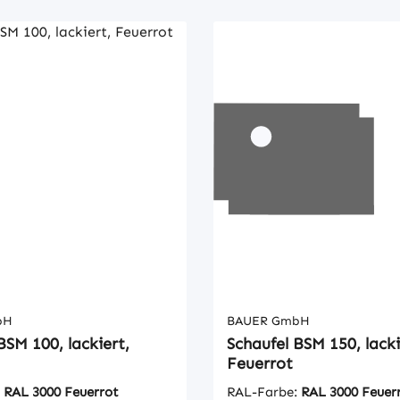
htigtes Abrutschen und
unbeabsichtigtes Abruts
Mechanisch
AbkippenMechanisch
bH
BAUER GmbH
BSM 100, lackiert,
Schaufel BSM 150, lacki
Feuerrot
:
RAL 3000 Feuerrot
RAL-Farbe:
RAL 3000 Feuer