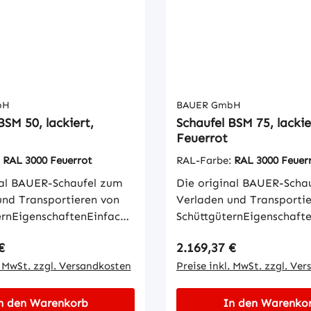
bH
BAUER GmbH
BSM 50, lackiert,
Schaufel BSM 75, lackie
Feuerrot
:
RAL 3000 Feuerrot
RAL-Farbe:
RAL 3000 Feuer
nal BAUER-Schaufel zum
Die original BAUER-Scha
und Transportieren von
Verladen und Transporti
ernEigenschaftenEinfache
SchüttgüternEigenschaft
mit GabelzinkenKippen
Aufnahme mit Gabelzink
 Preis:
Regulärer Preis:
€
2.169,37 €
öhe per Seilzug vom
in jeder Höhe per Seilzu
tzWannenblech mit
. MwSt. zzgl. Versandkosten
StaplersitzWannenblech 
Preise inkl. MwSt. zzgl. Ve
dem
umlaufendem
Schürfleiste aus
RandprofilSchürfleiste au
n den Warenkorb
In den Warenko