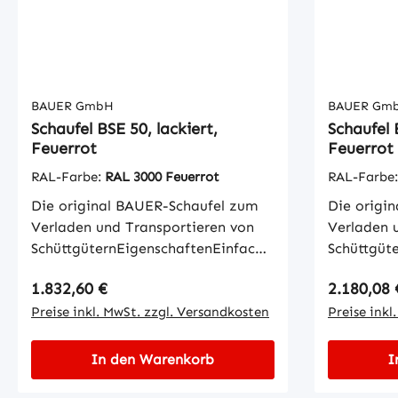
BAUER GmbH
BAUER Gm
Schaufel BSE 50, lackiert,
Schaufel 
Feuerrot
Feuerrot
RAL-Farbe:
RAL 3000 Feuerrot
RAL-Farbe
Die original BAUER-Schaufel zum
Die origi
Verladen und Transportieren von
Verladen 
SchüttgüternEigenschaftenEinfache
Schüttgüt
Aufnahme mit GabelzinkenKippen
Aufnahme 
Regulärer Preis:
Regulärer
1.832,60 €
2.180,08 
in jeder Höhe per Seilzug vom
in jeder H
StaplersitzWannenblech mit
Preise inkl. MwSt. zzgl. Versandkosten
Staplersi
Preise inkl
umlaufendem
umlaufen
RandprofilSchürfleiste aus
Randprofil
In den Warenkorb
I
SpezialstahlStabiler
Spezialsta
GrundrahmenSicherung gegen
Grundrahm