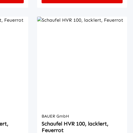
über GabelstaplerhydraulikEinfache
egen
Aufnahme mit
chen und
GabelzinkenSicherung gegen
t
unbeabsichtigtes Abrutschen
en
BAUER GmbH
ert,
Schaufel HVR 100, lackiert,
Feuerrot