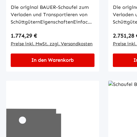
Die original BAUER-Schaufel zum
Die origi
Verladen und Transportieren von
Verladen 
SchüttgüternEigenschaftenEinfache
Schüttgüt
Aufnahme mit GabelzinkenKippen
Aufnahme 
Regulärer Preis:
Regulärer
1.774,29 €
2.751,28 
in jeder Höhe per Seilzug vom
in jeder H
StaplersitzWannenblech mit
Preise inkl. MwSt. zzgl. Versandkosten
Staplersi
Preise inkl
umlaufendem
umlaufen
RandprofilSchürfleiste aus
Randprofil
In den Warenkorb
I
SpezialstahlStabiler
Spezialsta
GrundrahmenSicherung gegen
Grundrahm
unbeabsichtigtes Abrutschen und
unbeabsic
AbkippenMechanisch
AbkippenM
Öffnungen