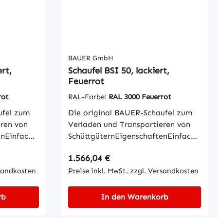
BAUER GmbH
rt,
Schaufel BSI 50, lackiert,
Feuerrot
rot
RAL-Farbe:
RAL 3000 Feuerrot
ufel zum
Die original BAUER-Schaufel zum
eren von
Verladen und Transportieren von
enEinfache
SchüttgüternEigenschaftenEinfache
enKippen
Aufnahme mit GabelzinkenKippen
Regulärer Preis:
1.566,04 €
g vom
in jeder Höhe per Seilzug vom
mit
rsandkosten
StaplersitzWannenblech mit
Preise inkl. MwSt. zzgl. Versandkosten
umlaufendem
s
RandprofilSchürfleiste aus
rb
In den Warenkorb
SpezialstahlStabiler
egen
GrundrahmenSicherung gegen