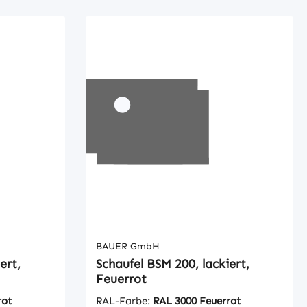
chen und
unbeabsichtigtes Abrutschen und
AbkippenMechanisch
BAUER GmbH
ert,
Schaufel BSM 200, lackiert,
Feuerrot
rot
RAL-Farbe:
RAL 3000 Feuerrot