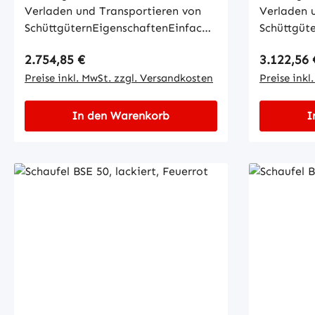
Verladen und Transportieren von
Verladen 
SchüttgüternEigenschaftenEinfache
Schüttgüt
Aufnahme mit GabelzinkenKippen
Aufnahme 
Regulärer Preis:
Regulärer
2.754,85 €
3.122,56 
in jeder Höhe per Seilzug vom
in jeder H
StaplersitzWannenblech mit
Preise inkl. MwSt. zzgl. Versandkosten
Staplersi
Preise inkl
umlaufendem
umlaufen
RandprofilSchürfleiste aus
Randprofil
In den Warenkorb
I
SpezialstahlStabiler
Spezialsta
GrundrahmenSicherung gegen
Grundrahm
unbeabsichtigtes Abrutschen und
unbeabsic
AbkippenMechanisch
Abkippen