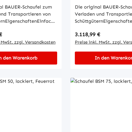
nal BAUER-Schaufel zum
Die original BAUER-Scha
und Transportieren von
Verladen und Transporti
ernEigenschaftenEinfache
SchüttgüternEigenschaft
mit GabelzinkenKippen
Aufnahme mit Gabelzink
 Preis:
Regulärer Preis:
€
3.118,99 €
öhe per Seilzug vom
in jeder Höhe per Seilzu
tzWannenblech mit
. MwSt. zzgl. Versandkosten
StaplersitzWannenblech 
Preise inkl. MwSt. zzgl. Ve
dem
umlaufendem
Schürfleiste aus
RandprofilSchürfleiste au
n den Warenkorb
In den Warenko
hlStabiler
SpezialstahlStabiler
enSicherung gegen
GrundrahmenSicherung g
htigtes Abrutschen und
unbeabsichtigtes Abruts
echanisch, mit
AbkippenMechanisch, mi
 für Gabelzinken
Öffnungen für Gabelzink