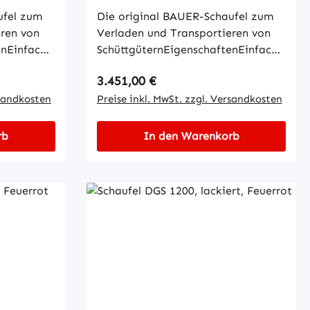
ufel zum
Die original BAUER-Schaufel zum
eren von
Verladen und Transportieren von
enEinfache
SchüttgüternEigenschaftenEinfache
enKippen
Aufnahme mit GabelzinkenKippen
Regulärer Preis:
3.451,00 €
g vom
in jeder Höhe per Seilzug vom
mit
rsandkosten
StaplersitzWannenblech mit
Preise inkl. MwSt. zzgl. Versandkosten
umlaufendem
s
RandprofilSchürfleiste aus
rb
In den Warenkorb
SpezialstahlStabiler
egen
GrundrahmenSicherung gegen
chen und
unbeabsichtigtes Abrutschen und
t
AbkippenMechanisch, mit
en
Öffnungen für Gabelzinken