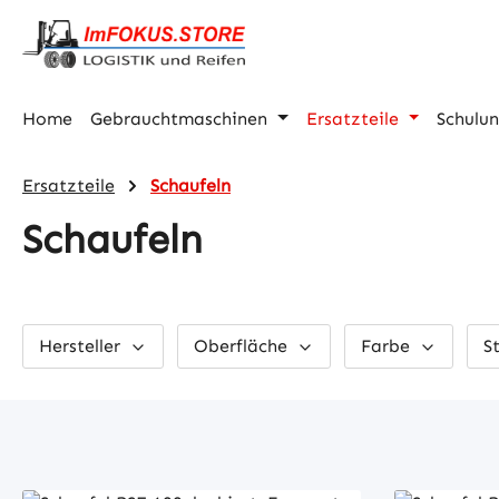
m Hauptinhalt springen
Zur Suche springen
Zur Hauptnavigation springen
Home
Gebrauchtmaschinen
Ersatzteile
Schulu
Ersatzteile
Schaufeln
Schaufeln
Hersteller
Oberfläche
Farbe
S