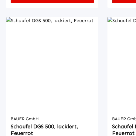
SpezialstahlStabiler
Spezialsta
GrundrahmenSicherung gegen
Grundrahm
unbeabsichtigtes Abrutschen und
unbeabsic
AbkippenMechanisch, mit
AbkippenM
Öffnungen für Gabelzinken
Öffnungen
BAUER GmbH
BAUER Gm
Schaufel DGS 500, lackiert,
Schaufel 
Feuerrot
Feuerrot