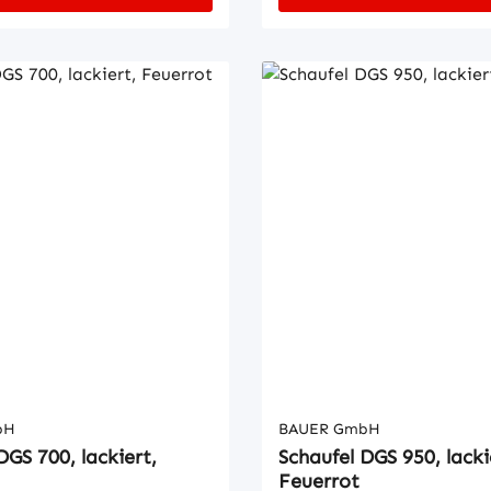
hlStabiler
SpezialstahlStabiler
enSicherung gegen
GrundrahmenSicherung g
htigtes Abrutschen und
unbeabsichtigtes Abruts
echanisch, mit
AbkippenMechanisch, mi
 für Gabelzinken
Öffnungen für Gabelzink
bH
BAUER GmbH
DGS 700, lackiert,
Schaufel DGS 950, lacki
Feuerrot