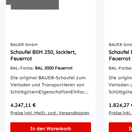
BAUER GmbH
BAUER Gm
Schaufel BSM 250, lackiert,
Schaufel 
Feuerrot
Feuerrot
RAL-Farbe:
RAL 3000 Feuerrot
RAL-Farbe
Die original BAUER-Schaufel zum
Die origi
Verladen und Transportieren von
Verladen 
SchüttgüternEigenschaftenEinfache
Schüttgüt
Aufnahme mit GabelzinkenKippen
Aufnahme 
Regulärer Preis:
Regulärer
4.247,11 €
1.824,27 
in jeder Höhe per Seilzug vom
in jeder H
StaplersitzWannenblech mit
Preise inkl. MwSt. zzgl. Versandkosten
Staplersi
Preise inkl
umlaufendem
umlaufen
RandprofilSchürfleiste aus
Randprofil
In den Warenkorb
I