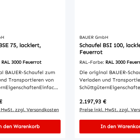
bH
BAUER GmbH
BSE 75, lackiert,
Schaufel BSI 100, lackie
Feuerrot
:
RAL 3000 Feuerrot
RAL-Farbe:
RAL 3000 Feuer
nal BAUER-Schaufel zum
Die original BAUER-Scha
und Transportieren von
Verladen und Transporti
ernEigenschaftenEinfache
SchüttgüternEigenschaft
mit GabelzinkenKippen
Aufnahme mit Gabelzink
 Preis:
Regulärer Preis:
€
2.197,93 €
öhe per Seilzug vom
in jeder Höhe per Seilzu
tzWannenblech mit
. MwSt. zzgl. Versandkosten
StaplersitzWannenblech 
Preise inkl. MwSt. zzgl. Ve
dem
umlaufendem
Schürfleiste aus
RandprofilSchürfleiste au
n den Warenkorb
In den Warenko
hlStabiler
SpezialstahlStabiler
enSicherung gegen
GrundrahmenSicherung g