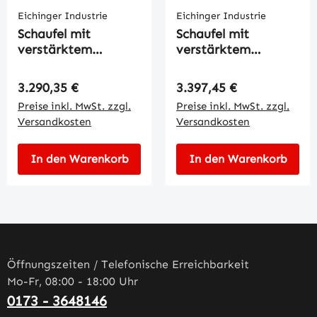
Eichinger Industrie
Eichinger Industrie
Schaufel mit
Schaufel mit
verstärktem
verstärktem
Grundrahmen
Grundrahmen
Regulärer Preis:
Regulärer Preis:
3.290,35 €
3.397,45 €
Preise inkl. MwSt. zzgl.
Preise inkl. MwSt. zzgl.
Versandkosten
Versandkosten
In den Warenkorb
In den Warenkorb
Öffnungszeiten / Telefonische Erreichbarkeit
Mo-Fr, 08:00 - 18:00 Uhr
0173 - 3648146