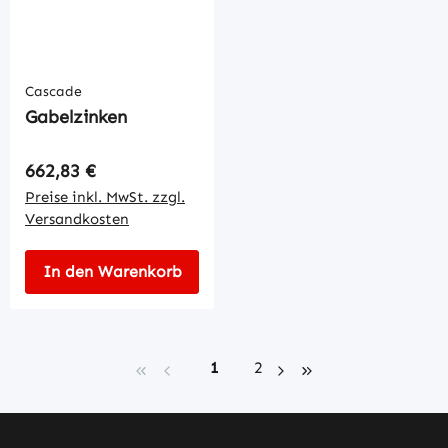
Cascade
Gabelzinken
Regulärer Preis:
662,83 €
Preise inkl. MwSt. zzgl.
Versandkosten
In den Warenkorb
Seite
Seite
1
2