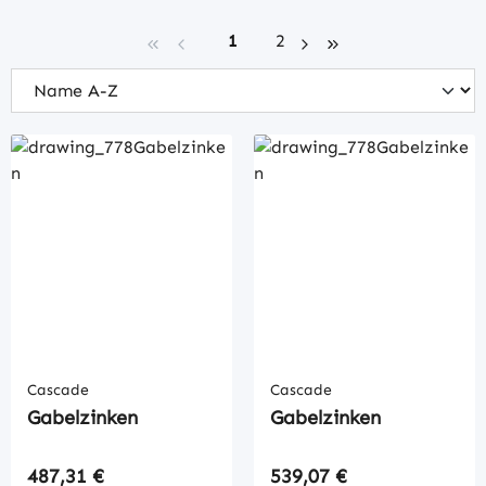
Seite
Seite
1
2
Cascade
Cascade
Gabelzinken
Gabelzinken
Regulärer Preis:
Regulärer Preis:
487,31 €
539,07 €