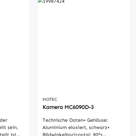
MOTEC
Kamera MC6090D-3
der
Technische Daten• Gehäuse:
lt sein,
Aluminium eloxiert, schwarz•
llt ist
Bildwinkelhorizontal: 90°•