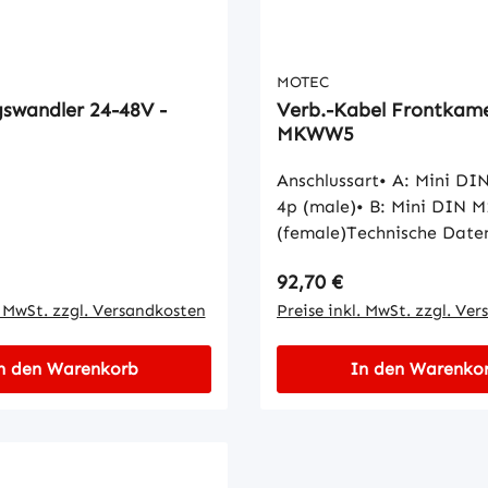
MOTEC
swandler 24-48V -
Verb.-Kabel Frontkam
MKWW5
Anschlussart• A: Mini DI
4p (male)• B: Mini DIN M
(female)Technische Date
Kabeltyp: MKW
 Preis:
Regulärer Preis:
92,70 €
. MwSt. zzgl. Versandkosten
Preise inkl. MwSt. zzgl. Ve
n den Warenkorb
In den Warenko