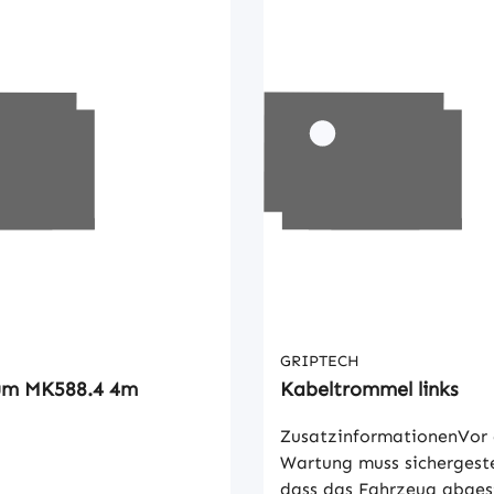
GRIPTECH
Kabelbaum MK588.4 4m
Kabeltrommel links
ZusatzinformationenVor 
Wartung muss sichergestel
dass das Fahrzeug abgeste