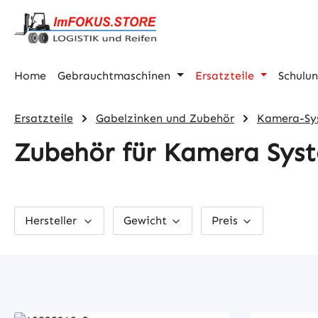
m Hauptinhalt springen
Zur Suche springen
Zur Hauptnavigation springen
Home
Gebrauchtmaschinen
Ersatzteile
Schulu
Ersatzteile
Gabelzinken und Zubehör
Kamera-Sy
Zubehör für Kamera Sys
Hersteller
Gewicht
Preis