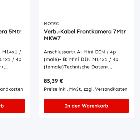
MOTEC
era 5Mtr
Verb.-Kabel Frontkamera 7Mtr
MKW7
N M14x1 /
Anschlussart• A: Mini DIN / 4p
14x1 / 4p
(male)• B: Mini DIN M14x1 / 4p
n•
(female)Technische Daten•
Kabeltyp: MKW
Regulärer Preis:
85,39 €
rsandkosten
Preise inkl. MwSt. zzgl. Versandkosten
rb
In den Warenkorb