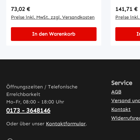
(female)
Regulärer Preis:
Regulärer
73,02 €
141,71 €
Preise inkl. MwSt. zzgl. Versandkosten
Preise inkl
In den Warenkorb
I
Service
Öffnungszeiten / Telefonische
AGB
Erreichbarkeit
Versand un
Mo-Fr, 08:00 - 18:00 Uhr
Kontakt
0173 - 3648146
Widerrufsre
Oder über unser
Kontaktformular
.