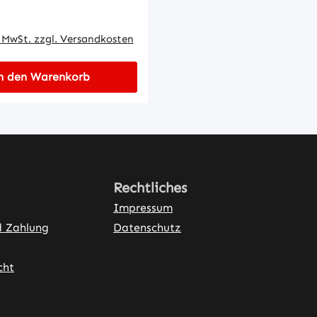
 Preis:
. MwSt. zzgl. Versandkosten
n den Warenkorb
Rechtliches
Impressum
d Zahlung
Datenschutz
cht