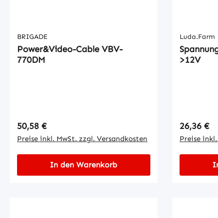
BRIGADE
Luda.Farm
Power&Video-Cable VBV-
Spannung
770DM
>12V
Regulärer Preis:
Regulärer
50,58 €
26,36 €
Preise inkl. MwSt. zzgl. Versandkosten
Preise inkl
In den Warenkorb
I