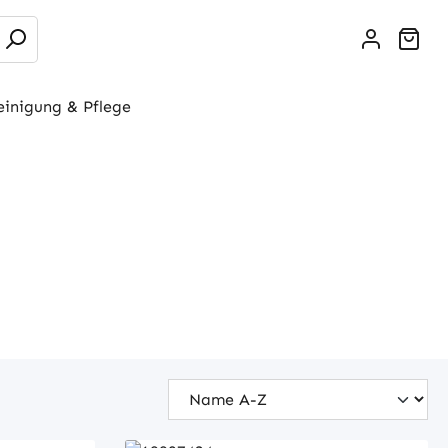
War
einigung & Pflege