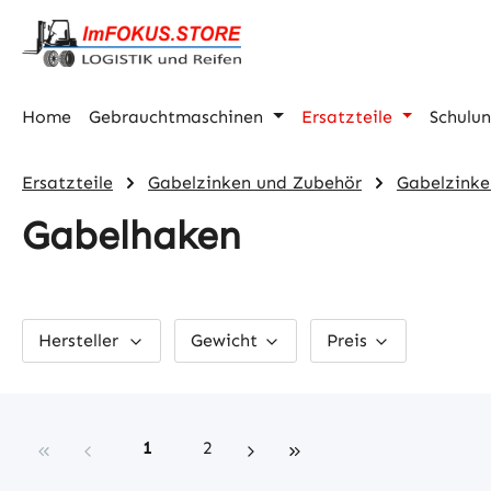
m Hauptinhalt springen
Zur Suche springen
Zur Hauptnavigation springen
Home
Gebrauchtmaschinen
Ersatzteile
Schulu
Ersatzteile
Gabelzinken und Zubehör
Gabelzink
Gabelhaken
Hersteller
Gewicht
Preis
Seite
Seite
1
2