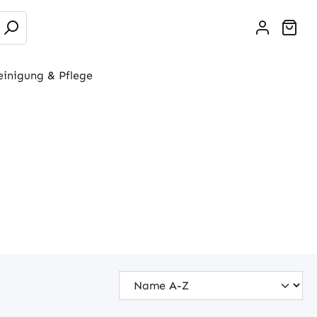
War
einigung & Pflege