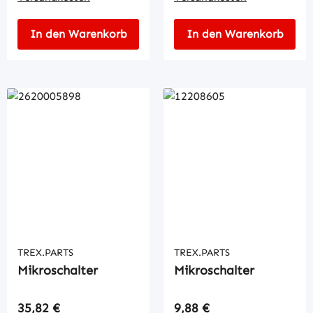
In den Warenkorb
In den Warenkorb
TREX.PARTS
TREX.PARTS
Mikroschalter
Mikroschalter
Regulärer Preis:
Regulärer Preis:
35,82 €
9,88 €