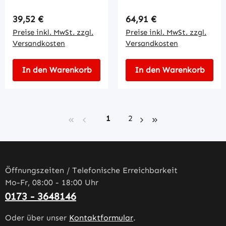
Regulärer Preis:
Regulärer Preis:
39,52 €
64,91 €
Preise inkl. MwSt. zzgl.
Preise inkl. MwSt. zzgl.
Versandkosten
Versandkosten
In den Warenkorb
In den Warenkorb
Seite
Seite
1
2
Öffnungszeiten / Telefonische Erreichbarkeit
Mo-Fr, 08:00 - 18:00 Uhr
0173 - 3648146
Oder über unser
Kontaktformular
.