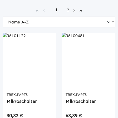
Seite
Seite
1
2
TREX.PARTS
TREX.PARTS
Mikroschalter
Mikroschalter
Regulärer Preis:
Regulärer Preis:
30,82 €
68,89 €