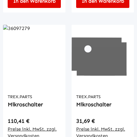
In den Warenkorb
In den Warenkorb
TREX.PARTS
TREX.PARTS
Mikroschalter
Mikroschalter
Regulärer Preis:
Regulärer Preis:
110,41 €
31,69 €
Preise inkl. MwSt. zzgl.
Preise inkl. MwSt. zzgl.
Versandkosten
Versandkosten