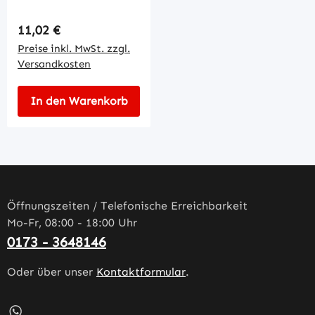
Regulärer Preis:
11,02 €
Preise inkl. MwSt. zzgl.
Versandkosten
In den Warenkorb
Öffnungszeiten / Telefonische Erreichbarkeit
Mo-Fr, 08:00 - 18:00 Uhr
0173 - 3648146
Oder über unser
Kontaktformular
.
Schreib uns auf WhatsApp – öffnet in neuem Tab (externe