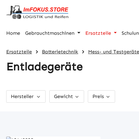
m Hauptinhalt springen
Zur Suche springen
Zur Hauptnavigation springen
Home
Gebrauchtmaschinen
Ersatzteile
Schulu
Ersatzteile
Batterietechnik
Mess- und Testgerät
Entladegeräte
Hersteller
Gewicht
Preis