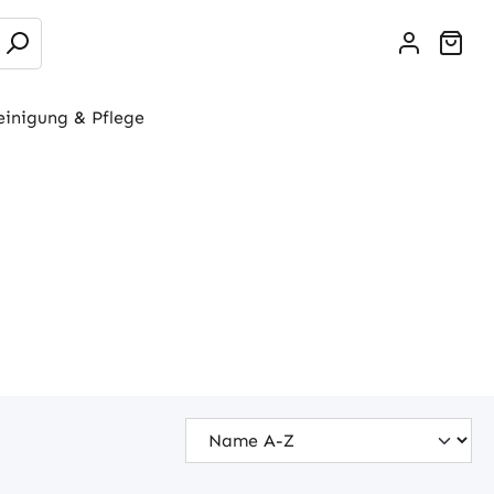
War
einigung & Pflege