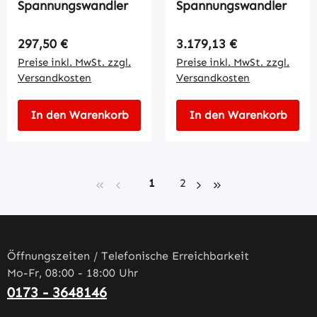
Spannungswandler
Spannungswandler
Regulärer Preis:
Regulärer Preis:
297,50 €
3.179,13 €
Preise inkl. MwSt. zzgl.
Preise inkl. MwSt. zzgl.
Versandkosten
Versandkosten
In den Warenkorb
In den Warenkorb
Seite
Seite
1
2
Öffnungszeiten / Telefonische Erreichbarkeit
Mo-Fr, 08:00 - 18:00 Uhr
0173 - 3648146