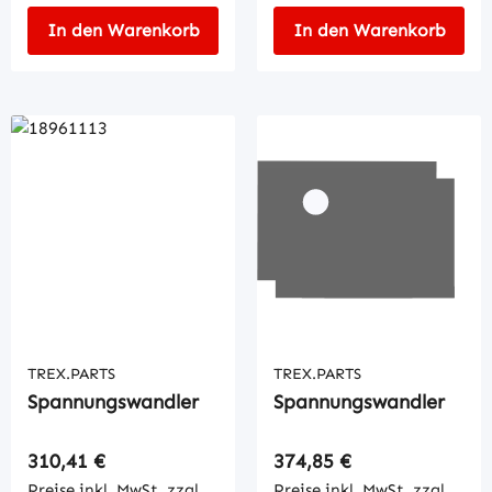
In den Warenkorb
In den Warenkorb
TREX.PARTS
TREX.PARTS
Spannungswandler
Spannungswandler
Regulärer Preis:
Regulärer Preis:
310,41 €
374,85 €
Preise inkl. MwSt. zzgl.
Preise inkl. MwSt. zzgl.