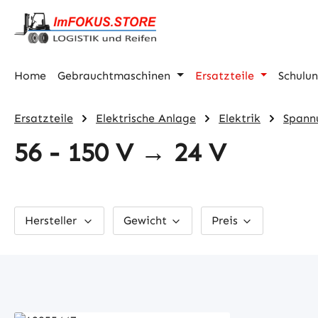
m Hauptinhalt springen
Zur Suche springen
Zur Hauptnavigation springen
Home
Gebrauchtmaschinen
Ersatzteile
Schulu
Ersatzteile
Elektrische Anlage
Elektrik
Spann
56 - 150 V → 24 V
Hersteller
Gewicht
Preis