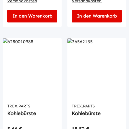
Versandkosten
Versandkosten
In den Warenkorb
In den Warenkorb
TREX.PARTS
TREX.PARTS
Kohlebürste
Kohlebürste
Regulärer Preis:
Regulärer Preis:
5,66 €
18,52 €