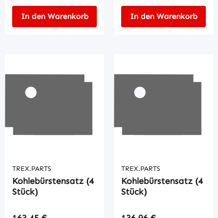
In den Warenkorb
In den Warenkorb
TREX.PARTS
TREX.PARTS
Kohlebürstensatz (4
Kohlebürstensatz (4
Stück)
Stück)
Regulärer Preis:
Regulärer Preis:
163,45 €
136,96 €