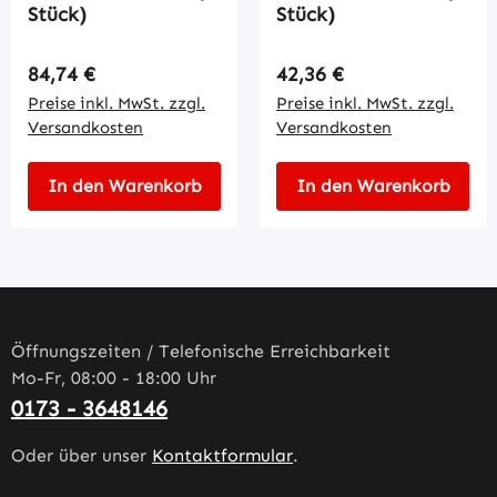
Stück)
Stück)
Regulärer Preis:
Regulärer Preis:
84,74 €
42,36 €
Preise inkl. MwSt. zzgl.
Preise inkl. MwSt. zzgl.
Versandkosten
Versandkosten
In den Warenkorb
In den Warenkorb
Öffnungszeiten / Telefonische Erreichbarkeit
Mo-Fr, 08:00 - 18:00 Uhr
0173 - 3648146
Oder über unser
Kontaktformular
.