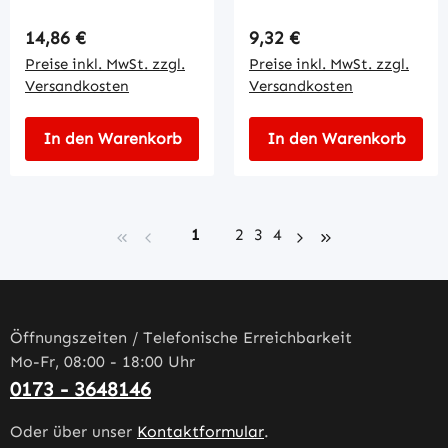
Regulärer Preis:
Regulärer Preis:
14,86 €
9,32 €
Preise inkl. MwSt. zzgl.
Preise inkl. MwSt. zzgl.
Versandkosten
Versandkosten
In den Warenkorb
In den Warenkorb
Seite
Seite
Seite
Seite
1
2
3
4
Öffnungszeiten / Telefonische Erreichbarkeit
Mo-Fr, 08:00 - 18:00 Uhr
0173 - 3648146
Oder über unser
Kontaktformular
.