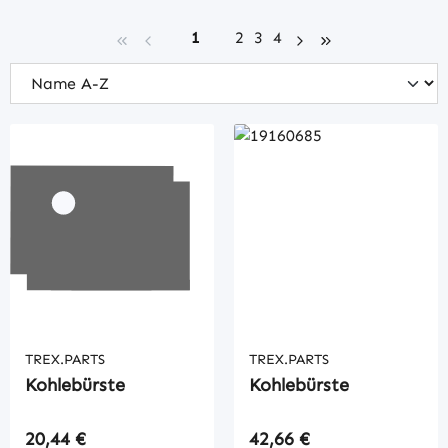
Seite
Seite
Seite
Seite
1
2
3
4
TREX.PARTS
TREX.PARTS
Kohlebürste
Kohlebürste
Regulärer Preis:
Regulärer Preis:
20,44 €
42,66 €