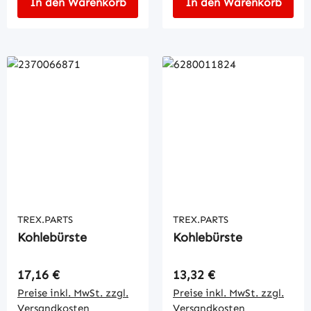
In den Warenkorb
In den Warenkorb
TREX.PARTS
TREX.PARTS
Kohlebürste
Kohlebürste
Regulärer Preis:
Regulärer Preis:
17,16 €
13,32 €
Preise inkl. MwSt. zzgl.
Preise inkl. MwSt. zzgl.
Versandkosten
Versandkosten