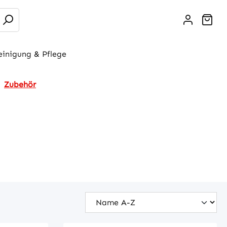
War
einigung & Pflege
Zubehör