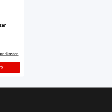
ter
rsandkosten
rb