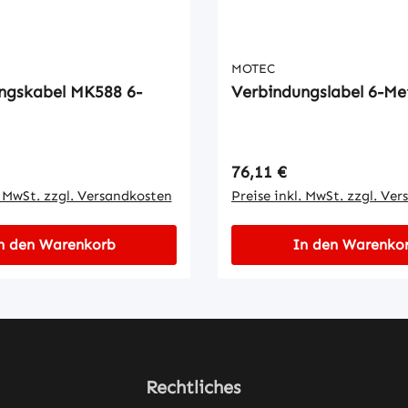
MOTEC
ngskabel MK588 6-
Verbindungslabel 6-Me
 Preis:
Regulärer Preis:
76,11 €
. MwSt. zzgl. Versandkosten
Preise inkl. MwSt. zzgl. Ve
n den Warenkorb
In den Warenko
Rechtliches