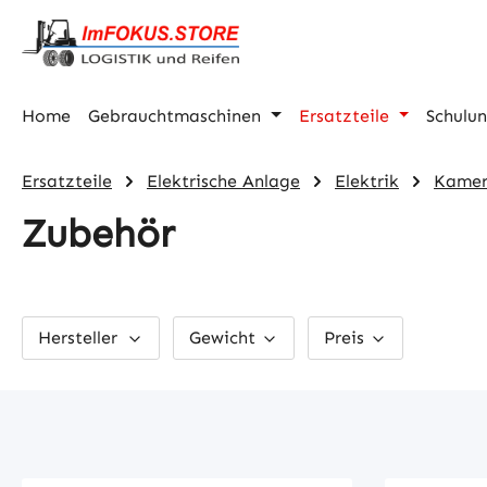
m Hauptinhalt springen
Zur Suche springen
Zur Hauptnavigation springen
Home
Gebrauchtmaschinen
Ersatzteile
Schulu
Ersatzteile
Elektrische Anlage
Elektrik
Kamer
Zubehör
Hersteller
Gewicht
Preis