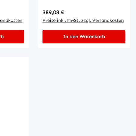
Regulärer Preis:
389,08 €
rsandkosten
Preise inkl. MwSt. zzgl. Versandkosten
rb
In den Warenkorb