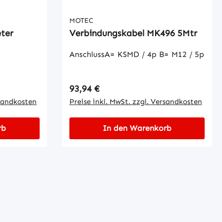
MOTEC
ter
Verbindungskabel MK496 5Mtr
AnschlussA= KSMD / 4p B= M12 / 5p
Regulärer Preis:
93,94 €
rsandkosten
Preise inkl. MwSt. zzgl. Versandkosten
rb
In den Warenkorb