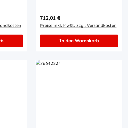
Kameras
rch die
Regulärer Preis:
712,01 €
itig
rsandkosten
Preise inkl. MwSt. zzgl. Versandkosten
und
Edelstahl
nter
rb
In den Warenkorb
otive-
egapixel
nten
ischem
tischer
ker-