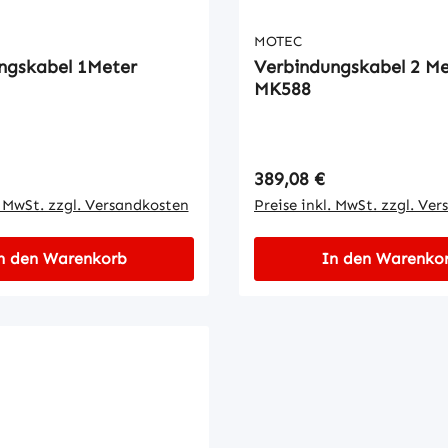
MOTEC
ngskabel 1Meter
Verbindungskabel 2 Me
MK588
 Preis:
Regulärer Preis:
389,08 €
. MwSt. zzgl. Versandkosten
Preise inkl. MwSt. zzgl. Ve
n den Warenkorb
In den Warenko