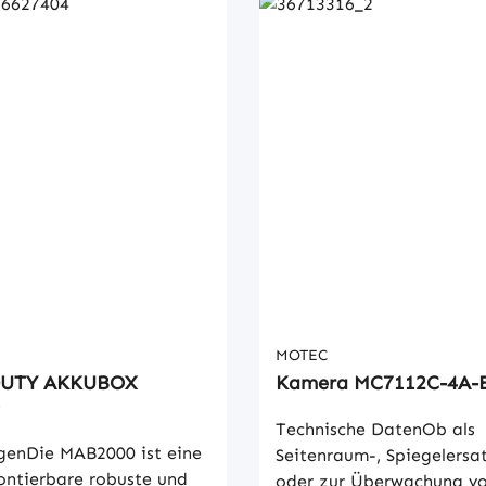
MOTEC
DUTY AKKUBOX
Kamera MC7112C-4A-
Technische DatenOb als
enDie MAB2000 ist eine
Seitenraum-, Spiegelers
ontierbare robuste und
oder zur Überwachung v