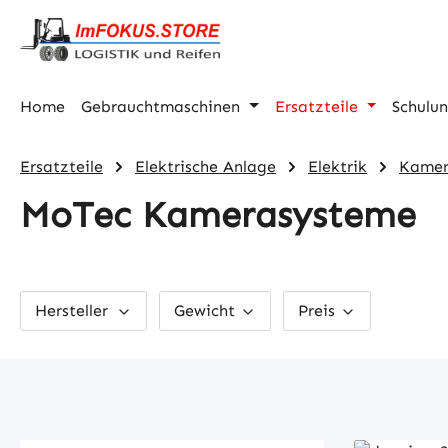
m Hauptinhalt springen
Zur Suche springen
Zur Hauptnavigation springen
Home
Gebrauchtmaschinen
Ersatzteile
Schulu
Ersatzteile
Elektrische Anlage
Elektrik
Kamer
MoTec Kamerasysteme
Hersteller
Gewicht
Preis