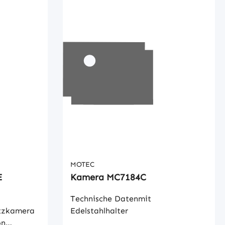
MOTEC
E
Kamera MC7184C
Technische Datenmit
atzkamera
Edelstahlhalter
on