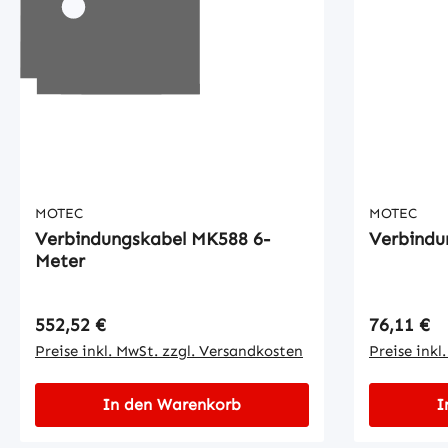
MOTEC
MOTEC
Verbindungskabel MK588 6-
Verbindu
Meter
Regulärer Preis:
Regulärer
552,52 €
76,11 €
Preise inkl. MwSt. zzgl. Versandkosten
Preise inkl
In den Warenkorb
I