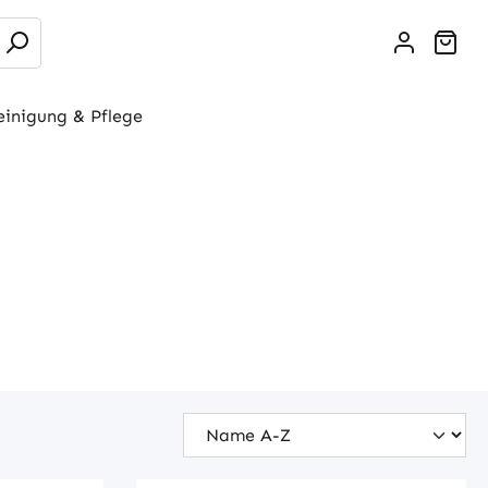
War
einigung & Pflege