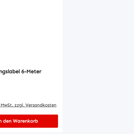
ngslabel 6-Meter
 Preis:
. MwSt. zzgl. Versandkosten
n den Warenkorb