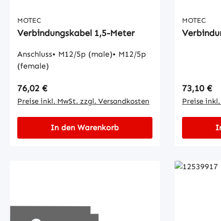
MOTEC
MOTEC
Verbindungskabel 1,5-Meter
Verbindu
Anschluss• M12/5p (male)• M12/5p
(female)
Regulärer Preis:
Regulärer
76,02 €
73,10 €
Preise inkl. MwSt. zzgl. Versandkosten
Preise inkl
In den Warenkorb
I