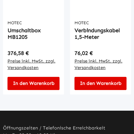
MOTEC
MOTEC
Umschaltbox
Verbindungskabel
MB1205
1,5-Meter
Regulärer Preis:
Regulärer Preis:
376,58 €
76,02 €
Preise inkl. MwSt. zzgl.
Preise inkl. MwSt. zzgl.
Versandkosten
Versandkosten
In den Warenkorb
In den Warenkorb
Öffnungszeiten / Telefonische Erreichbarkeit