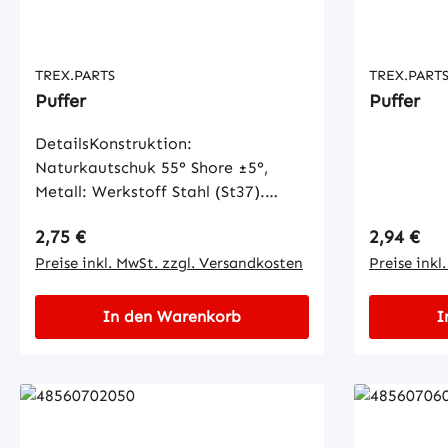
TREX.PARTS
TREX.PART
Puffer
Puffer
DetailsKonstruktion:
Naturkautschuk 55° Shore ±5°,
Metall: Werkstoff Stahl (St37).
Oberfläche gelb verzinkt. Toleranz:
Regulärer Preis:
Regulärer
2,75 €
2,94 €
DIN 7715 M3c
Preise inkl. MwSt. zzgl. Versandkosten
Preise inkl
In den Warenkorb
I