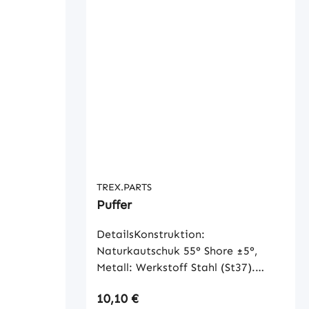
TREX.PARTS
Puffer
DetailsKonstruktion:
Naturkautschuk 55° Shore ±5°,
Metall: Werkstoff Stahl (St37).
Oberfläche gelb verzinkt. Toleranz:
Regulärer Preis:
10,10 €
DIN 7715 M3c