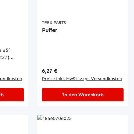
TREX.PARTS
Puffer
 ±5°,
t37).
 Toleranz:
Regulärer Preis:
6,27 €
rsandkosten
Preise inkl. MwSt. zzgl. Versandkosten
rb
In den Warenkorb