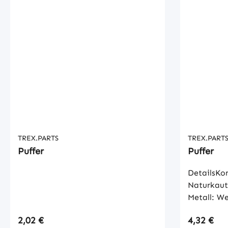
TREX.PARTS
TREX.PART
Puffer
Puffer
DetailsKon
Naturkaut
Metall: We
Oberfläche
Regulärer Preis:
Regulärer
2,02 €
4,32 €
DIN 7715