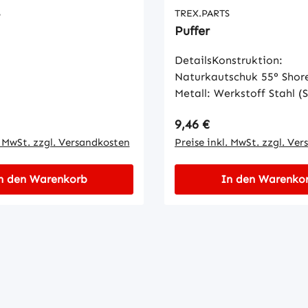
S
TREX.PARTS
Puffer
DetailsKonstruktion:
Naturkautschuk 55° Shore
Metall: Werkstoff Stahl (S
Oberfläche gelb verzinkt.
 Preis:
Regulärer Preis:
9,46 €
DIN 7715 M3c
. MwSt. zzgl. Versandkosten
Preise inkl. MwSt. zzgl. Ve
n den Warenkorb
In den Warenko