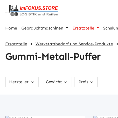
m Hauptinhalt springen
Zur Suche springen
Zur Hauptnavigation springen
Home
Gebrauchtmaschinen
Ersatzteile
Schulu
Ersatzteile
Werkstattbedarf und Service-Produkte
Gummi-Metall-Puffer
Hersteller
Gewicht
Preis