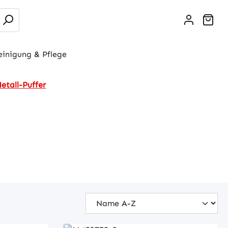
War
einigung & Pflege
tall-Puffer