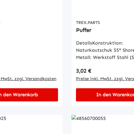
S
TREX.PARTS
Puffer
DetailsKonstruktion:
Naturkautschuk 55° Shore
Metall: Werkstoff Stahl (S
Oberfläche gelb verzinkt.
 Preis:
Regulärer Preis:
3,02 €
DIN 7715 M3c
. MwSt. zzgl. Versandkosten
Preise inkl. MwSt. zzgl. Ve
n den Warenkorb
In den Warenko