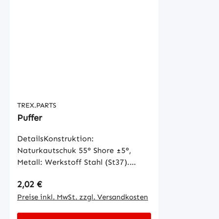
TREX.PARTS
Puffer
DetailsKonstruktion:
Naturkautschuk 55° Shore ±5°,
Metall: Werkstoff Stahl (St37).
Oberfläche gelb verzinkt. Toleranz:
Regulärer Preis:
2,02 €
DIN 7715 M3c
Preise inkl. MwSt. zzgl. Versandkosten