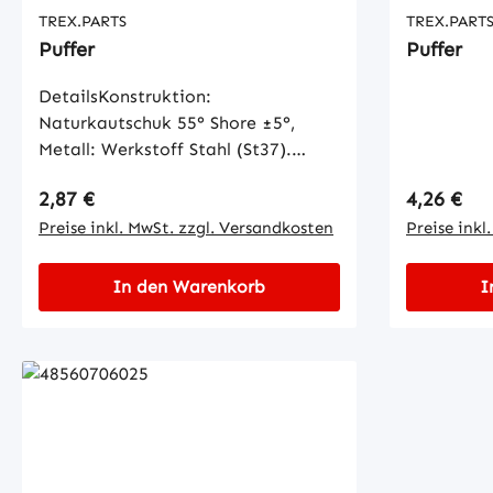
TREX.PARTS
TREX.PART
Puffer
Puffer
DetailsKonstruktion:
Naturkautschuk 55° Shore ±5°,
Metall: Werkstoff Stahl (St37).
Oberfläche gelb verzinkt. Toleranz:
Regulärer Preis:
Regulärer
2,87 €
4,26 €
DIN 7715 M3c
Preise inkl. MwSt. zzgl. Versandkosten
Preise inkl
In den Warenkorb
I