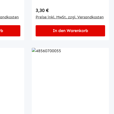
Regulärer Preis:
3,30 €
rsandkosten
Preise inkl. MwSt. zzgl. Versandkosten
rb
In den Warenkorb