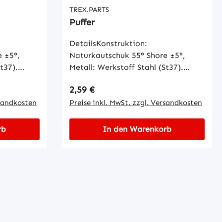
TREX.PARTS
Puffer
DetailsKonstruktion:
 ±5°,
Naturkautschuk 55° Shore ±5°,
t37).
Metall: Werkstoff Stahl (St37).
 Toleranz:
Oberfläche gelb verzinkt. Toleranz:
Regulärer Preis:
2,59 €
DIN 7715 M3c
rsandkosten
Preise inkl. MwSt. zzgl. Versandkosten
rb
In den Warenkorb