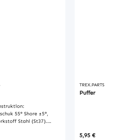
S
TREX.PARTS
Puffer
struktion:
schuk 55° Shore ±5°,
rkstoff Stahl (St37).
 gelb verzinkt. Toleranz:
 Preis:
Regulärer Preis:
5,95 €
 M3c