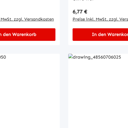
 Preis:
Regulärer Preis:
6,77 €
. MwSt. zzgl. Versandkosten
Preise inkl. MwSt. zzgl. Ve
n den Warenkorb
In den Warenko