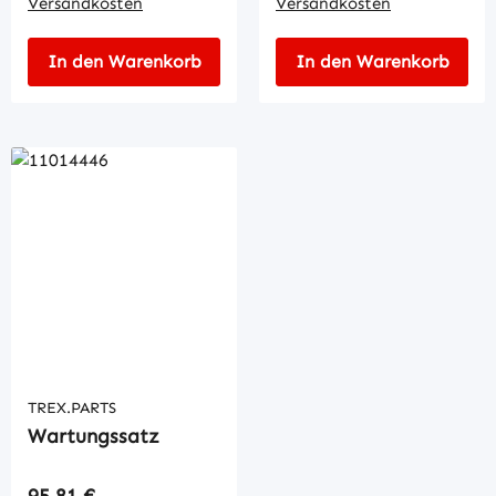
Versandkosten
Versandkosten
In den Warenkorb
In den Warenkorb
TREX.PARTS
Wartungssatz
Regulärer Preis:
95,81 €