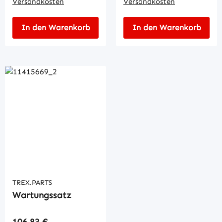
Versandkosten
Versandkosten
In den Warenkorb
In den Warenkorb
TREX.PARTS
Wartungssatz
Regulärer Preis:
106,83 €