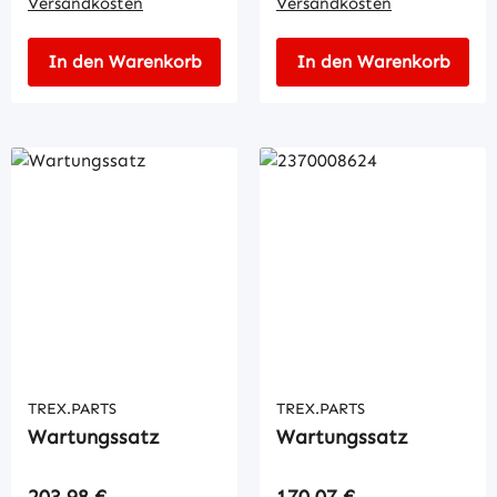
Versandkosten
Versandkosten
In den Warenkorb
In den Warenkorb
TREX.PARTS
TREX.PARTS
Wartungssatz
Wartungssatz
Regulärer Preis:
Regulärer Preis:
203,98 €
170,07 €