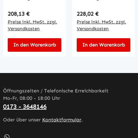
Regulärer Preis:
Regulärer Preis:
208,13 €
228,02 €
Preise inkl. MwSt. zzgl.
Preise inkl. MwSt. zzgl.
Versandkosten
Versandkosten
In den Warenkorb
In den Warenkorb
Öffnungszeiten / Telefonische Erreichbarkeit
Mo-Fr, 08:00 - 18:00 Uhr
0173 - 3648146
Oder über unser
Kontaktformular
.
Schreib uns auf WhatsApp – öffnet in neuem Tab (externe