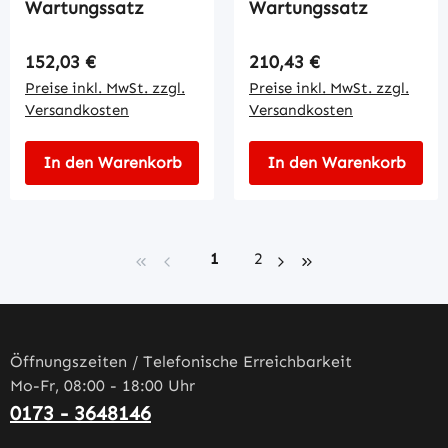
Wartungssatz
Wartungssatz
Regulärer Preis:
Regulärer Preis:
152,03 €
210,43 €
Preise inkl. MwSt. zzgl.
Preise inkl. MwSt. zzgl.
Versandkosten
Versandkosten
In den Warenkorb
In den Warenkorb
Seite
Seite
1
2
Öffnungszeiten / Telefonische Erreichbarkeit
Mo-Fr, 08:00 - 18:00 Uhr
0173 - 3648146