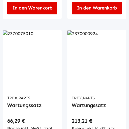
In den Warenkorb
In den Warenkorb
TREX.PARTS
TREX.PARTS
Wartungssatz
Wartungssatz
Regulärer Preis:
Regulärer Preis:
66,29 €
213,21 €
Preise inkl. MwSt. zzgl.
Preise inkl. MwSt. zzgl.