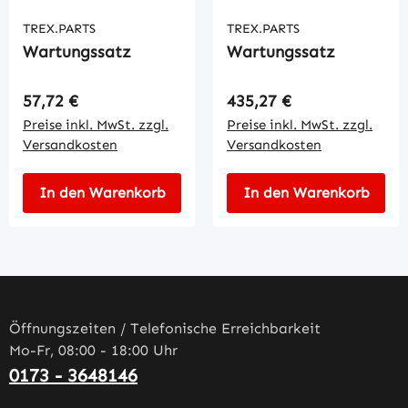
TREX.PARTS
TREX.PARTS
Wartungssatz
Wartungssatz
Regulärer Preis:
Regulärer Preis:
57,72 €
435,27 €
Preise inkl. MwSt. zzgl.
Preise inkl. MwSt. zzgl.
Versandkosten
Versandkosten
In den Warenkorb
In den Warenkorb
Öffnungszeiten / Telefonische Erreichbarkeit
Mo-Fr, 08:00 - 18:00 Uhr
0173 - 3648146