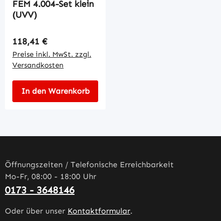
FEM 4.004-Set klein
(UVV)
Regulärer Preis:
118,41 €
Preise inkl. MwSt. zzgl.
Versandkosten
In den Warenkorb
Öffnungszeiten / Telefonische Erreichbarkeit
Mo-Fr, 08:00 - 18:00 Uhr
0173 - 3648146
Oder über unser
Kontaktformular
.