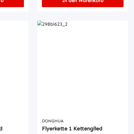
rb
In den Warenkorb
DONGHUA
d
Flyerkette 1 Kettenglied