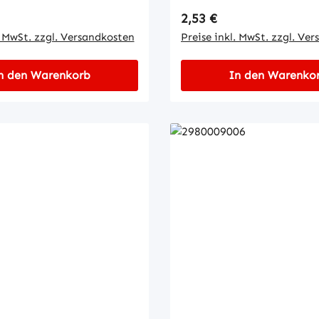
 Preis:
Regulärer Preis:
2,53 €
. MwSt. zzgl. Versandkosten
Preise inkl. MwSt. zzgl. Ve
n den Warenkorb
In den Warenko