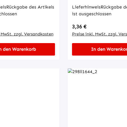
eisRückgabe des Artikels
LieferhinweisRückgabe de
chlossen
ist ausgeschlossen
 Preis:
Regulärer Preis:
3,36 €
. MwSt. zzgl. Versandkosten
Preise inkl. MwSt. zzgl. Ve
n den Warenkorb
In den Warenko