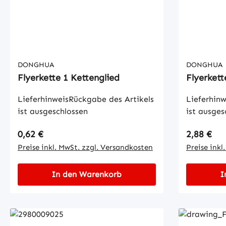
DONGHUA
DONGHUA
Flyerkette 1 Kettenglied
Flyerkett
LieferhinweisRückgabe des Artikels
Lieferhinw
ist ausgeschlossen
ist ausges
Regulärer Preis:
Regulärer
0,62 €
2,88 €
Preise inkl. MwSt. zzgl. Versandkosten
Preise inkl
In den Warenkorb
I