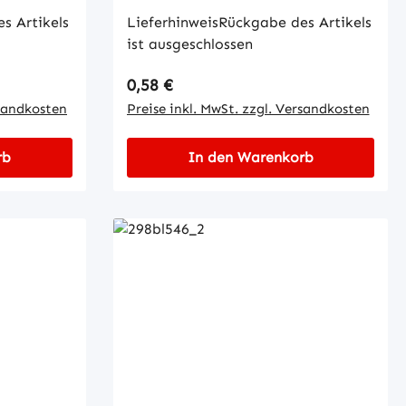
s Artikels
LieferhinweisRückgabe des Artikels
ist ausgeschlossen
Regulärer Preis:
0,58 €
rsandkosten
Preise inkl. MwSt. zzgl. Versandkosten
rb
In den Warenkorb