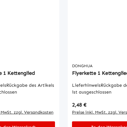
DONGHUA
e 1 Kettenglied
Flyerkette 1 Kettenglie
eisRückgabe des Artikels
LieferhinweisRückgabe de
chlossen
ist ausgeschlossen
 Preis:
Regulärer Preis:
2,48 €
. MwSt. zzgl. Versandkosten
Preise inkl. MwSt. zzgl. Ve