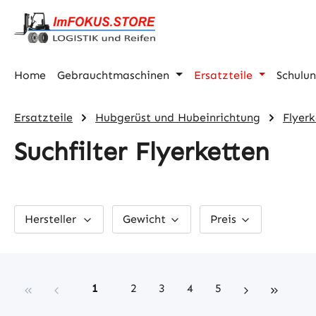
m Hauptinhalt springen
Zur Suche springen
Zur Hauptnavigation springen
Home
Gebrauchtmaschinen
Ersatzteile
Schulu
Ersatzteile
Hubgerüst und Hubeinrichtung
Flyerk
Suchfilter Flyerketten
Hersteller
Gewicht
Preis
Seite
Seite
Seite
Seite
Seite
1
2
3
4
5