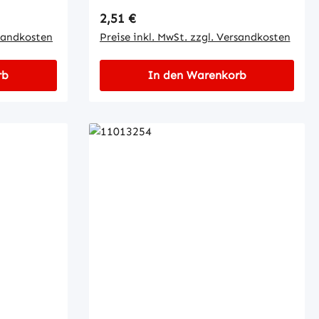
Regulärer Preis:
2,51 €
rsandkosten
Preise inkl. MwSt. zzgl. Versandkosten
rb
In den Warenkorb