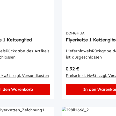
DONGHUA
e 1 Kettenglied
Flyerkette 1 Kettenglie
eisRückgabe des Artikels
LieferhinweisRückgabe de
chlossen
ist ausgeschlossen
 Preis:
Regulärer Preis:
0,92 €
. MwSt. zzgl. Versandkosten
Preise inkl. MwSt. zzgl. Ve
n den Warenkorb
In den Warenko