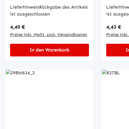
LieferhinweisRückgabe des Artikels
Lieferhinw
ist ausgeschlossen
ist ausges
Regulärer Preis:
Regulärer
4,49 €
4,43 €
Preise inkl. MwSt. zzgl. Versandkosten
Preise inkl
In den Warenkorb
I