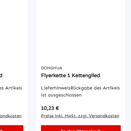
DONGHUA
d
Flyerkette 1 Kettenglied
s Artikels
LieferhinweisRückgabe des Artikels
ist ausgeschlossen
Regulärer Preis:
10,23 €
rsandkosten
Preise inkl. MwSt. zzgl. Versandkosten