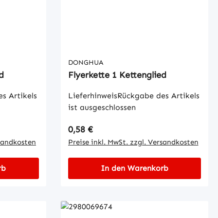
DONGHUA
d
Flyerkette 1 Kettenglied
s Artikels
LieferhinweisRückgabe des Artikels
ist ausgeschlossen
Regulärer Preis:
0,58 €
rsandkosten
Preise inkl. MwSt. zzgl. Versandkosten
rb
In den Warenkorb