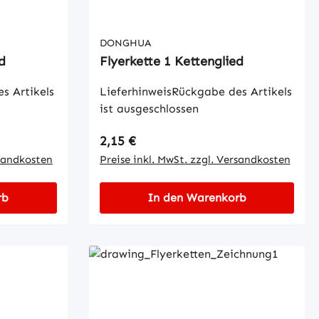
DONGHUA
d
Flyerkette 1 Kettenglied
s Artikels
LieferhinweisRückgabe des Artikels
ist ausgeschlossen
Regulärer Preis:
2,15 €
rsandkosten
Preise inkl. MwSt. zzgl. Versandkosten
rb
In den Warenkorb