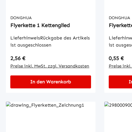
DONGHUA
DONGHUA
Flyerkette 1 Kettenglied
Flyerkett
LieferhinweisRückgabe des Artikels
Lieferhinw
ist ausgeschlossen
ist ausges
Regulärer Preis:
Regulärer
2,56 €
0,55 €
Preise inkl. MwSt. zzgl. Versandkosten
Preise inkl
In den Warenkorb
I