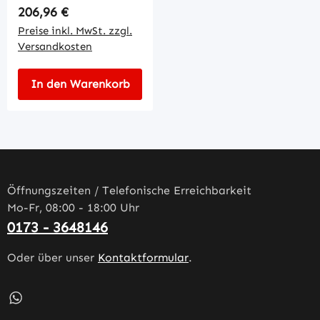
Regulärer Preis:
206,96 €
Preise inkl. MwSt. zzgl.
Versandkosten
In den Warenkorb
Öffnungszeiten / Telefonische Erreichbarkeit
Mo-Fr, 08:00 - 18:00 Uhr
0173 - 3648146
Oder über unser
Kontaktformular
.
Schreib uns auf WhatsApp – öffnet in neuem Tab (externe