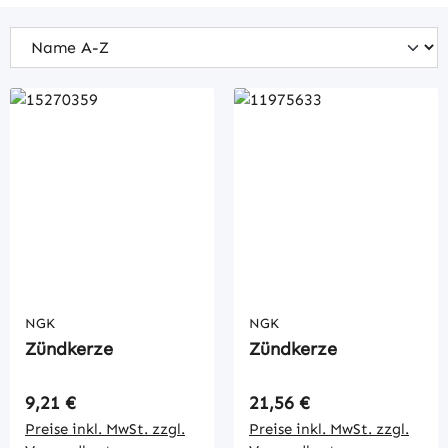
NGK
NGK
Zündkerze
Zündkerze
Regulärer Preis:
Regulärer Preis:
9,21 €
21,56 €
Preise inkl. MwSt. zzgl.
Preise inkl. MwSt. zzgl.