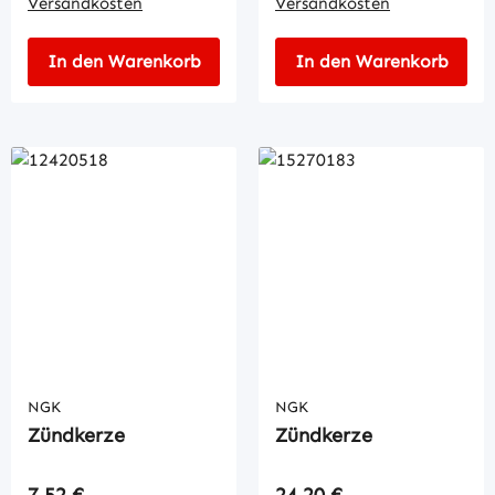
Versandkosten
Versandkosten
In den Warenkorb
In den Warenkorb
NGK
NGK
Zündkerze
Zündkerze
Regulärer Preis:
Regulärer Preis:
7,52 €
24,20 €