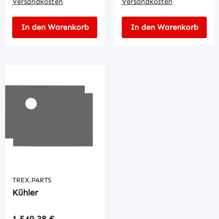
Versandkosten
Versandkosten
In den Warenkorb
In den Warenkorb
TREX.PARTS
Kühler
Regulärer Preis:
1.549,38 €