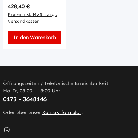
Regulärer Preis:
428,40 €
Preise inkl. MwSt. zzgl.
Versandkosten
In den Warenkorb
Öffnungszeiten / Telefonische Erreichbarkeit
Mo-Fr, 08:00 - 18:00 Uhr
0173 - 3648146
Oder über unser
Kontaktformular
.
Schreib uns auf WhatsApp – öffnet in neuem Tab (externe