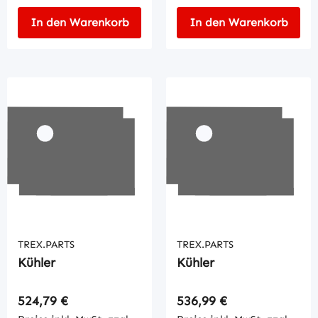
In den Warenkorb
In den Warenkorb
TREX.PARTS
TREX.PARTS
Kühler
Kühler
Regulärer Preis:
Regulärer Preis:
524,79 €
536,99 €