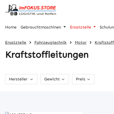
m Hauptinhalt springen
Zur Suche springen
Zur Hauptnavigation springen
Home
Gebrauchtmaschinen
Ersatzteile
Schulu
Ersatzteile
Fahrzeugtechnik
Motor
Kraftstoff
Kraftstoffleitungen
Hersteller
Gewicht
Preis