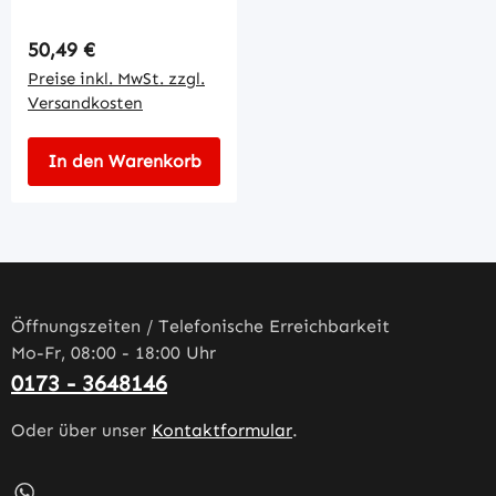
Regulärer Preis:
50,49 €
Preise inkl. MwSt. zzgl.
Versandkosten
In den Warenkorb
Öffnungszeiten / Telefonische Erreichbarkeit
Mo-Fr, 08:00 - 18:00 Uhr
0173 - 3648146
Oder über unser
Kontaktformular
.
Schreib uns auf WhatsApp – öffnet in neuem Tab (externe