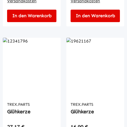
Versandkosten
Versandkosten
In den Warenkorb
In den Warenkorb
TREX.PARTS
TREX.PARTS
Glühkerze
Glühkerze
Regulärer Preis:
Regulärer Preis:
27,17 €
16,90 €