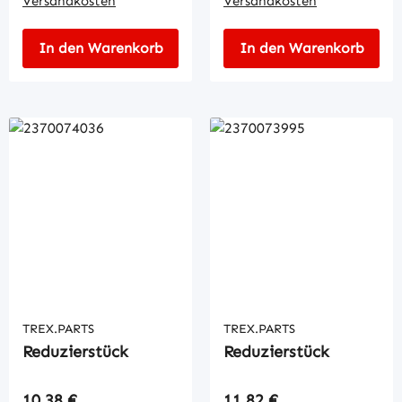
Versandkosten
Versandkosten
In den Warenkorb
In den Warenkorb
TREX.PARTS
TREX.PARTS
Reduzierstück
Reduzierstück
Regulärer Preis:
Regulärer Preis:
10,38 €
11,82 €