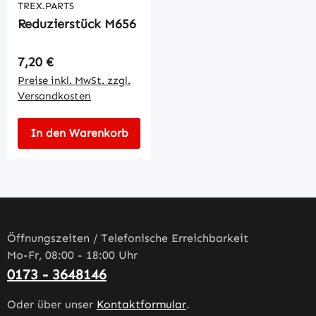
TREX.PARTS
Reduzierstück M656
Regulärer Preis:
7,20 €
Preise inkl. MwSt. zzgl.
Versandkosten
In den Warenkorb
Öffnungszeiten / Telefonische Erreichbarkeit
Mo-Fr, 08:00 - 18:00 Uhr
0173 - 3648146
Oder über unser
Kontaktformular
.