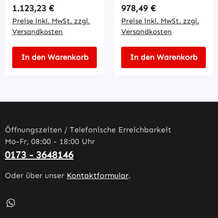
Regulärer Preis:
Regulärer Preis:
1.123,23 €
978,49 €
Preise inkl. MwSt. zzgl.
Preise inkl. MwSt. zzgl.
Versandkosten
Versandkosten
In den Warenkorb
In den Warenkorb
Öffnungszeiten / Telefonische Erreichbarkeit
Mo-Fr, 08:00 - 18:00 Uhr
0173 - 3648146
Oder über unser
Kontaktformular
.
Schreib uns auf WhatsApp – öffnet in neuem Tab (externe