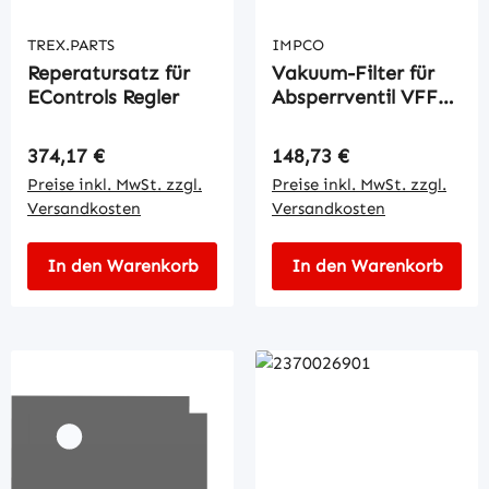
TREX.PARTS
IMPCO
Reperatursatz für
Vakuum-Filter für
EControls Regler
Absperrventil VFF
30
Regulärer Preis:
Regulärer Preis:
374,17 €
148,73 €
Preise inkl. MwSt. zzgl.
Preise inkl. MwSt. zzgl.
Versandkosten
Versandkosten
In den Warenkorb
In den Warenkorb