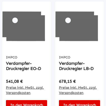
IMPCO
IMPCO
Verdampfer-
Verdampfer-
Druckregler EO-D
Druckregler LB-D
Regulärer Preis:
Regulärer Preis:
541,08 €
678,15 €
Preise inkl. MwSt. zzgl.
Preise inkl. MwSt. zzgl.
Versandkosten
Versandkosten
In den Warenkorb
In den Warenkorb