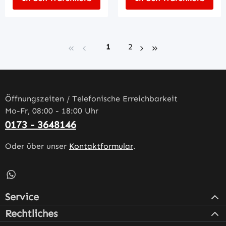
Seite
Seite
1
2
Öffnungszeiten / Telefonische Erreichbarkeit
Mo-Fr, 08:00 - 18:00 Uhr
0173 - 3648146
Oder über unser
Kontaktformular
.
Schreib uns auf WhatsApp – öffnet in neuem Tab (externe
Service
Rechtliches