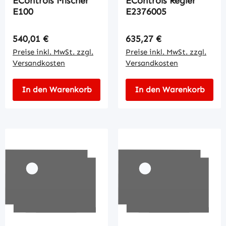
EControls Mischer
EControls Regler
E100
E2376005
Regulärer Preis:
Regulärer Preis:
540,01 €
635,27 €
Preise inkl. MwSt. zzgl.
Preise inkl. MwSt. zzgl.
Versandkosten
Versandkosten
In den Warenkorb
In den Warenkorb