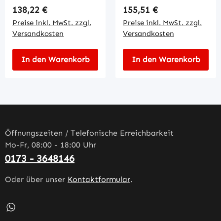
Regulärer Preis:
Regulärer Preis:
138,22 €
155,51 €
Preise inkl. MwSt. zzgl.
Preise inkl. MwSt. zzgl.
Versandkosten
Versandkosten
In den Warenkorb
In den Warenkorb
Öffnungszeiten / Telefonische Erreichbarkeit
Mo-Fr, 08:00 - 18:00 Uhr
0173 - 3648146
Oder über unser
Kontaktformular
.
Schreib uns auf WhatsApp – öffnet in neuem Tab (externe