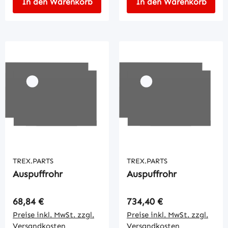
In den Warenkorb
In den Warenkorb
TREX.PARTS
TREX.PARTS
Auspuffrohr
Auspuffrohr
Regulärer Preis:
Regulärer Preis:
68,84 €
734,40 €
Preise inkl. MwSt. zzgl.
Preise inkl. MwSt. zzgl.
Versandkosten
Versandkosten