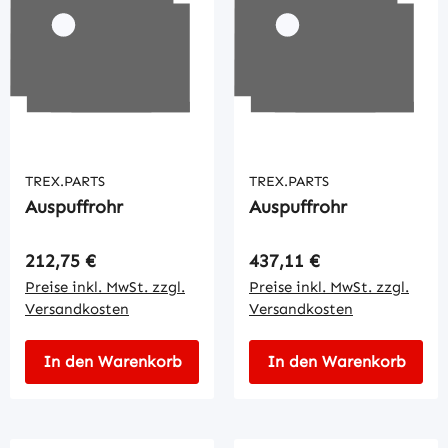
TREX.PARTS
TREX.PARTS
Auspuffrohr
Auspuffrohr
Regulärer Preis:
Regulärer Preis:
212,75 €
437,11 €
Preise inkl. MwSt. zzgl.
Preise inkl. MwSt. zzgl.
Versandkosten
Versandkosten
In den Warenkorb
In den Warenkorb