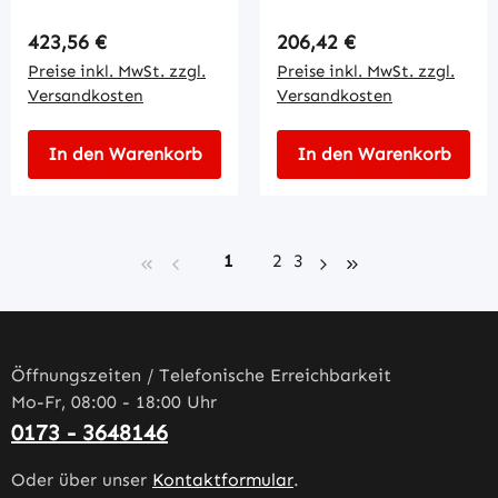
Regulärer Preis:
Regulärer Preis:
423,56 €
206,42 €
Preise inkl. MwSt. zzgl.
Preise inkl. MwSt. zzgl.
Versandkosten
Versandkosten
In den Warenkorb
In den Warenkorb
Seite
Seite
Seite
1
2
3
Öffnungszeiten / Telefonische Erreichbarkeit
Mo-Fr, 08:00 - 18:00 Uhr
0173 - 3648146
Oder über unser
Kontaktformular
.