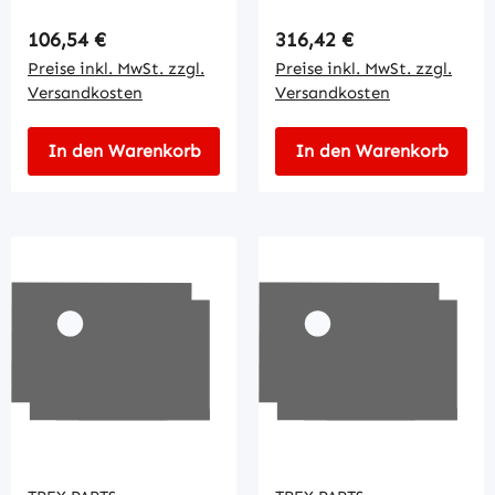
Regulärer Preis:
Regulärer Preis:
106,54 €
316,42 €
Preise inkl. MwSt. zzgl.
Preise inkl. MwSt. zzgl.
Versandkosten
Versandkosten
In den Warenkorb
In den Warenkorb