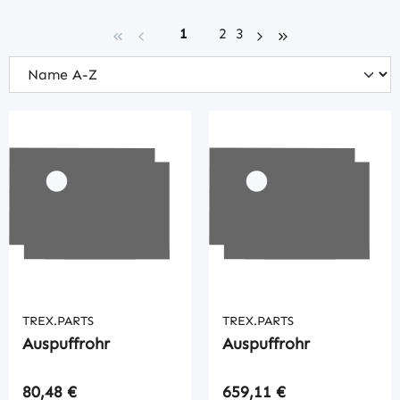
Seite
Seite
Seite
1
2
3
TREX.PARTS
TREX.PARTS
Auspuffrohr
Auspuffrohr
Regulärer Preis:
Regulärer Preis:
80,48 €
659,11 €