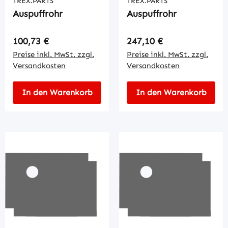
TREX.PARTS
TREX.PARTS
Auspuffrohr
Auspuffrohr
Regulärer Preis:
Regulärer Preis:
100,73 €
247,10 €
Preise inkl. MwSt. zzgl.
Preise inkl. MwSt. zzgl.
Versandkosten
Versandkosten
In den Warenkorb
In den Warenkorb