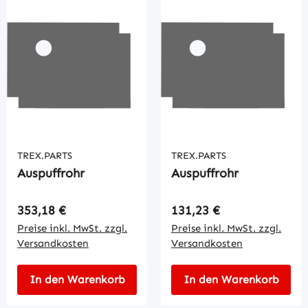
TREX.PARTS
TREX.PARTS
Auspuffrohr
Auspuffrohr
Regulärer Preis:
Regulärer Preis:
353,18 €
131,23 €
Preise inkl. MwSt. zzgl.
Preise inkl. MwSt. zzgl.
Versandkosten
Versandkosten
In den Warenkorb
In den Warenkorb