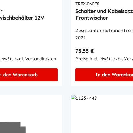
TREX.PARTS
r
Schalter und Kabelsatz
wischbehälter 12V
Frontwischer
ZusatzinformationenTra
2021
 Preis:
Regulärer Preis:
75,55 €
. MwSt. zzgl. Versandkosten
Preise inkl. MwSt. zzgl. Ve
n den Warenkorb
In den Warenko