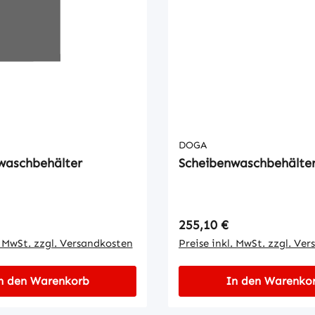
DOGA
waschbehälter
Scheibenwaschbehälte
 Preis:
Regulärer Preis:
255,10 €
. MwSt. zzgl. Versandkosten
Preise inkl. MwSt. zzgl. Ve
n den Warenkorb
In den Warenko