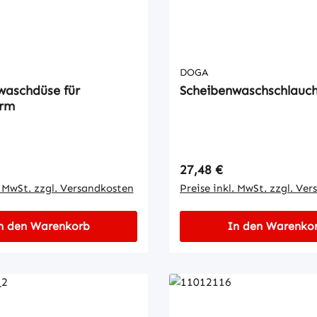
DOGA
waschdüse für
Scheibenwaschschlauc
arm
 Preis:
Regulärer Preis:
27,48 €
. MwSt. zzgl. Versandkosten
Preise inkl. MwSt. zzgl. Ve
n den Warenkorb
In den Warenko