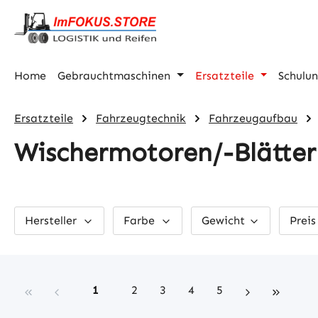
m Hauptinhalt springen
Zur Suche springen
Zur Hauptnavigation springen
Home
Gebrauchtmaschinen
Ersatzteile
Schulu
Ersatzteile
Fahrzeugtechnik
Fahrzeugaufbau
Wischermotoren/-Blätter
Hersteller
Farbe
Gewicht
Prei
Seite
Seite
Seite
Seite
Seite
1
2
3
4
5