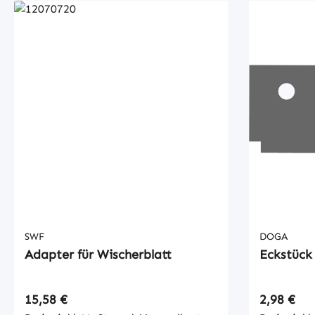
SWF
DOGA
Adapter für Wischerblatt
Eckstück
Regulärer Preis:
Regulärer
15,58 €
2,98 €