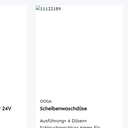
DOGA
r 24V
Scheibenwaschdüse
Ausführung• 4 Düsen•
Schlauchanschluss 6mm• für