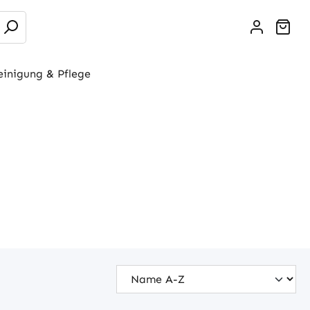
War
einigung & Pflege