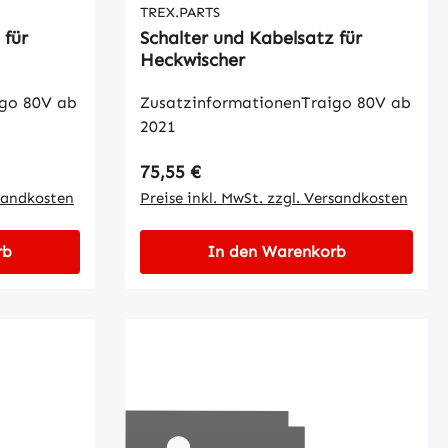
TREX.PARTS
 für
Schalter und Kabelsatz für
Heckwischer
igo 80V ab
ZusatzinformationenTraigo 80V ab
2021
Regulärer Preis:
75,55 €
rsandkosten
Preise inkl. MwSt. zzgl. Versandkosten
rb
In den Warenkorb