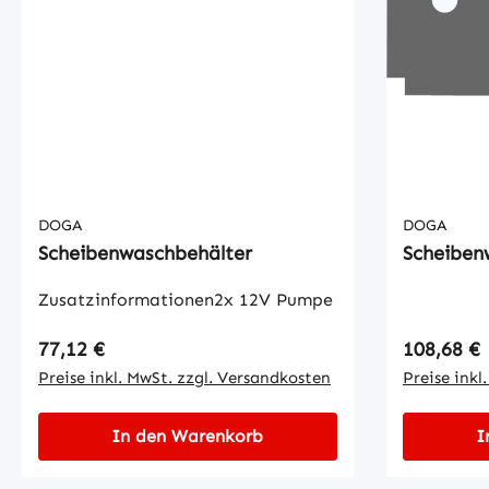
DOGA
DOGA
Scheibenwaschbehälter
Scheiben
Zusatzinformationen2x 12V Pumpe
Regulärer Preis:
Regulärer
77,12 €
108,68 €
Preise inkl. MwSt. zzgl. Versandkosten
Preise inkl
In den Warenkorb
I