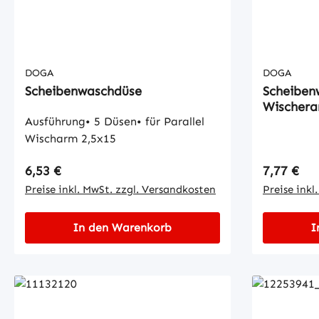
DOGA
DOGA
Scheibenwaschdüse
Scheiben
Wischer
Ausführung• 5 Düsen• für Parallel
Wischarm 2,5x15
Regulärer Preis:
Regulärer
6,53 €
7,77 €
Preise inkl. MwSt. zzgl. Versandkosten
Preise inkl
In den Warenkorb
I