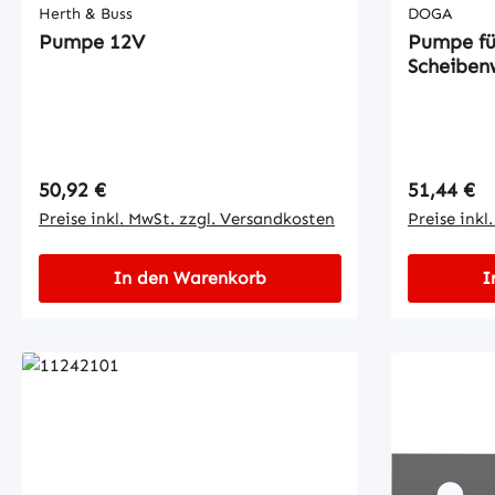
Herth & Buss
DOGA
Pumpe 12V
Pumpe fü
Scheiben
Regulärer Preis:
Regulärer
50,92 €
51,44 €
Preise inkl. MwSt. zzgl. Versandkosten
Preise inkl
In den Warenkorb
I