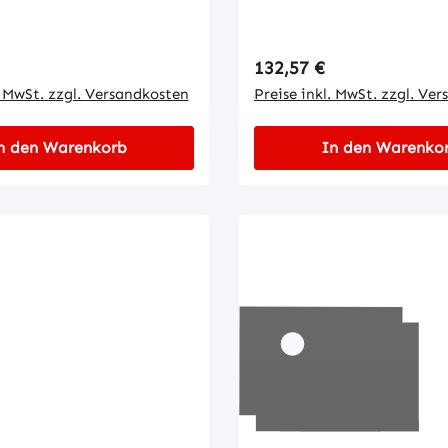
 Preis:
Regulärer Preis:
132,57 €
. MwSt. zzgl. Versandkosten
Preise inkl. MwSt. zzgl. Ve
n den Warenkorb
In den Warenko