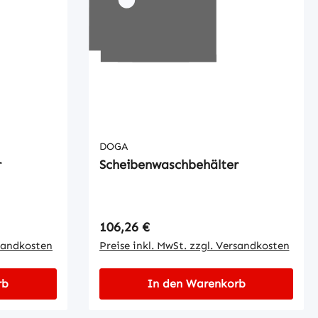
DOGA
r
Scheibenwaschbehälter
Regulärer Preis:
106,26 €
rsandkosten
Preise inkl. MwSt. zzgl. Versandkosten
rb
In den Warenkorb