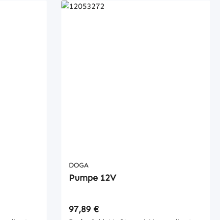
DOGA
Pumpe 12V
Regulärer Preis:
97,89 €