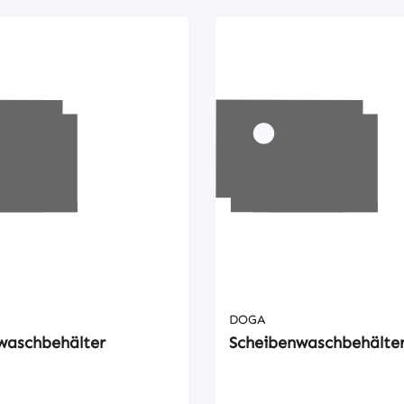
DOGA
waschbehälter
Scheibenwaschbehälte