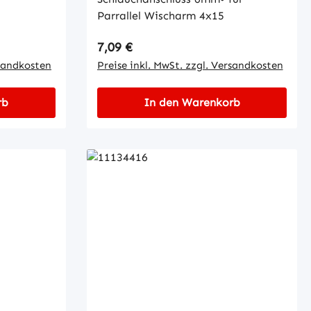
Parrallel Wischarm 4x15
Regulärer Preis:
7,09 €
rsandkosten
Preise inkl. MwSt. zzgl. Versandkosten
rb
In den Warenkorb