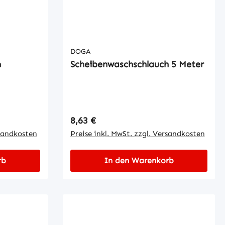
DOGA
h
Scheibenwaschschlauch 5 Meter
Regulärer Preis:
8,63 €
rsandkosten
Preise inkl. MwSt. zzgl. Versandkosten
rb
In den Warenkorb