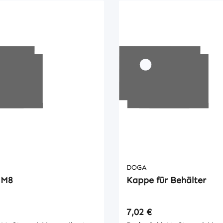
DOGA
 M8
Kappe für Behälter
 Preis:
Regulärer Preis:
7,02 €