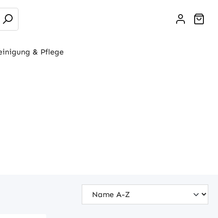
War
einigung & Pflege