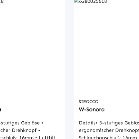
SIROCCO
a
W-Sonora
-stufiges Gebläse •
Details• 3-stufiges Gebläs
cher Drehknopf •
ergonomischer Drehknopf 
uß: 16mm • Luftfilter
Schlauchanschluß: 16mm • Luftfilter