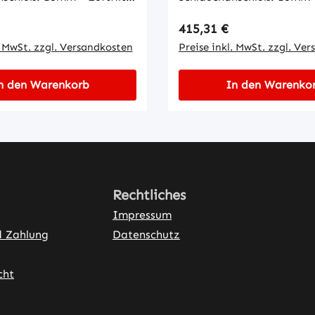
20PPI • ABS Gehäuse schwarz • 5
 Preis:
Regulärer Preis:
415,31 €
(4 rund + 1 rechteckig) •
Luftdüsen (4 rund + 1 rech
Stecker
. MwSt. zzgl. Versandkosten
inklusive Stecker
Preise inkl. MwSt. zzgl. Ve
n den Warenkorb
In den Warenko
Rechtliches
Impressum
d Zahlung
Datenschutz
cht