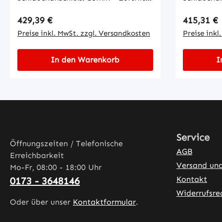
20PPI • ABS Gehäuse schwarz • 5
20PPI • ABS Gehäuse schwarz • 5
Regulärer Preis:
Regulärer
429,39 €
415,31 €
Luftdüsen (4 rund + 1 rechteckig) •
Luftdüsen 
inklusive Stecker
Preise inkl. MwSt. zzgl. Versandkosten
inklusive 
Preise inkl
In den Warenkorb
I
Service
Öffnungszeiten / Telefonische
AGB
Erreichbarkeit
Versand un
Mo-Fr, 08:00 - 18:00 Uhr
Kontakt
0173 - 3648146
Widerrufsre
Oder über unser
Kontaktformular
.