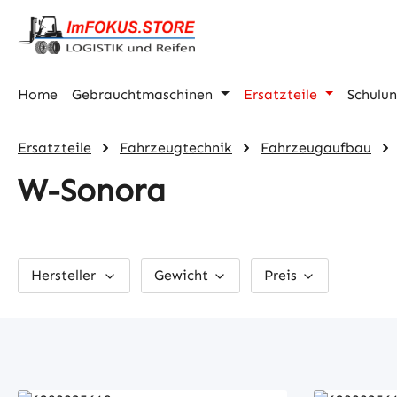
m Hauptinhalt springen
Zur Suche springen
Zur Hauptnavigation springen
Home
Gebrauchtmaschinen
Ersatzteile
Schulu
Ersatzteile
Fahrzeugtechnik
Fahrzeugaufbau
W-Sonora
Hersteller
Gewicht
Preis