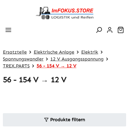
Zum Hauptinhalt springen
Wa
Ersatzteile
Elektrische Anlage
Elektrik
Spannungswandler
12 V Ausgangsspannung
TREX.PARTS
56 - 154 V → 12 V
56 - 154 V → 12 V
Produkte filtern