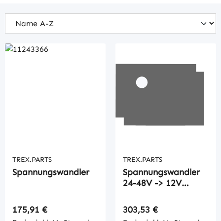
TREX.PARTS
TREX.PARTS
Spannungswandler
Spannungswandler
24-48V -> 12V
350Wa
Regulärer Preis:
Regulärer Preis:
175,91 €
303,53 €