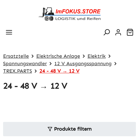
Zum Hauptinhalt springen
Wa
Ersatzteile
Elektrische Anlage
Elektrik
Spannungswandler
12 V Ausgangsspannung
TREX.PARTS
24 - 48 V → 12 V
24 - 48 V → 12 V
Produkte filtern