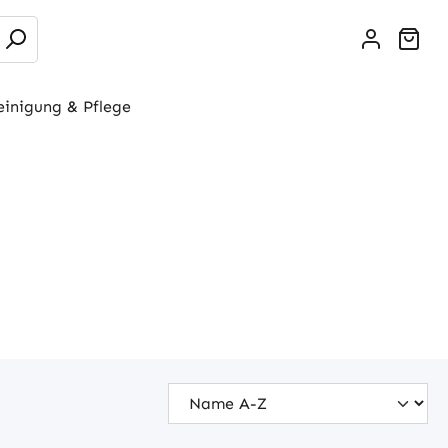
War
einigung & Pflege