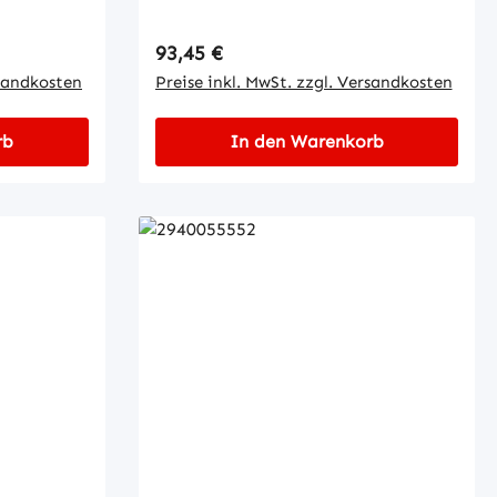
Regulärer Preis:
93,45 €
rsandkosten
Preise inkl. MwSt. zzgl. Versandkosten
rb
In den Warenkorb