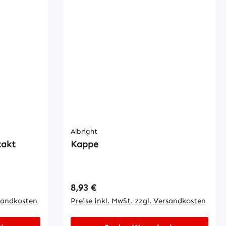
Albright
takt
Kappe
Regulärer Preis:
8,93 €
rsandkosten
Preise inkl. MwSt. zzgl. Versandkosten