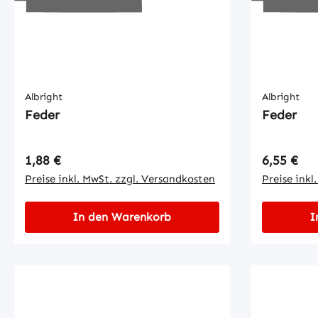
Albright
Albright
Feder
Feder
Regulärer Preis:
Regulärer
1,88 €
6,55 €
Preise inkl. MwSt. zzgl. Versandkosten
Preise inkl
In den Warenkorb
I