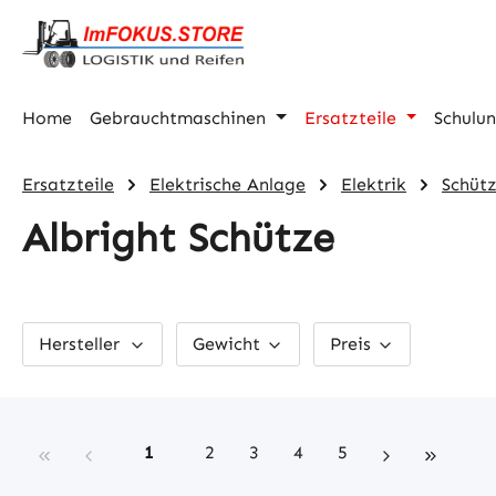
m Hauptinhalt springen
Zur Suche springen
Zur Hauptnavigation springen
Home
Gebrauchtmaschinen
Ersatzteile
Schulu
Ersatzteile
Elektrische Anlage
Elektrik
Schüt
Albright Schütze
Hersteller
Gewicht
Preis
Seite
Seite
Seite
Seite
Seite
1
2
3
4
5