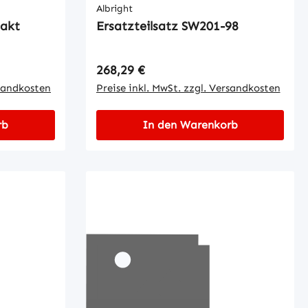
Albright
takt
Ersatzteilsatz SW201-98
Regulärer Preis:
268,29 €
rsandkosten
Preise inkl. MwSt. zzgl. Versandkosten
rb
In den Warenkorb