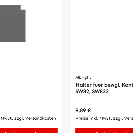
Albright
Halter fuer bewgl. Kon
SW82, SW822
 Preis:
Regulärer Preis:
9,89 €
. MwSt. zzgl. Versandkosten
Preise inkl. MwSt. zzgl. Ve