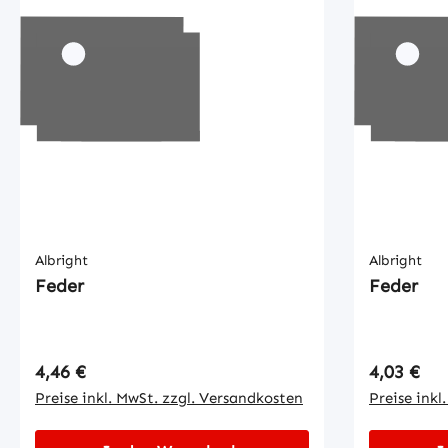
Albright
Albright
Feder
Feder
Regulärer Preis:
Regulärer
4,46 €
4,03 €
Preise inkl. MwSt. zzgl. Versandkosten
Preise inkl