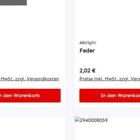
Albright
Feder
 Preis:
Regulärer Preis:
2,02 €
. MwSt. zzgl. Versandkosten
Preise inkl. MwSt. zzgl. Ve
n den Warenkorb
In den Warenko