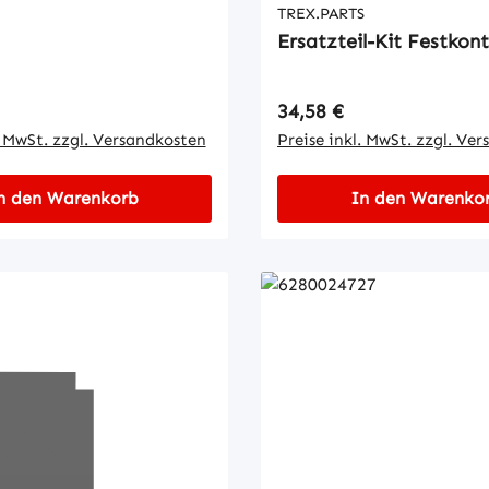
TREX.PARTS
Ersatzteil-Kit Festkon
 Preis:
Regulärer Preis:
34,58 €
. MwSt. zzgl. Versandkosten
Preise inkl. MwSt. zzgl. Ve
n den Warenkorb
In den Warenko