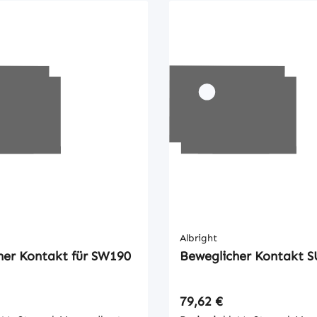
Albright
her Kontakt für SW190
Beweglicher Kontakt 
 Preis:
Regulärer Preis:
79,62 €