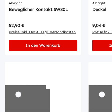
Albright
Albright
Beweglicher Kontakt SW80L
Deckel
Regulärer Preis:
Regulärer
52,90 €
9,04 €
Preise inkl. MwSt. zzgl. Versandkosten
Preise inkl
In den Warenkorb
I