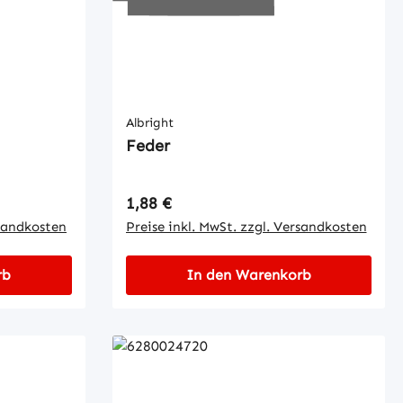
Albright
Feder
Regulärer Preis:
1,88 €
rsandkosten
Preise inkl. MwSt. zzgl. Versandkosten
rb
In den Warenkorb