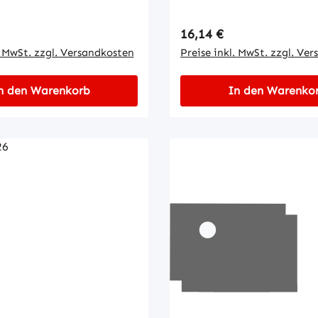
 Preis:
Regulärer Preis:
16,14 €
. MwSt. zzgl. Versandkosten
Preise inkl. MwSt. zzgl. Ve
n den Warenkorb
In den Warenko