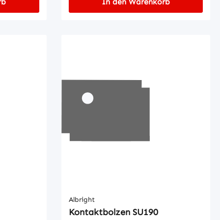
rb
In den Warenkorb
Albright
Kontaktbolzen SU190