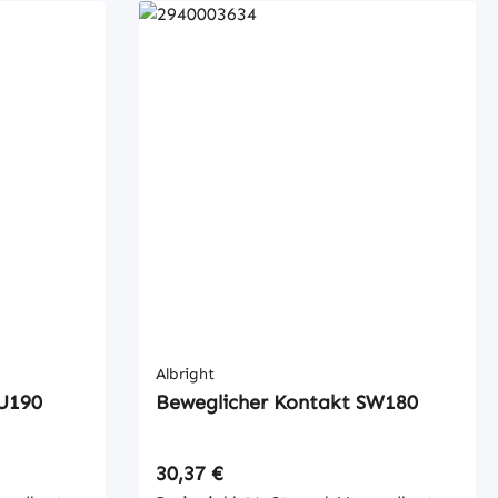
Albright
SU190
Beweglicher Kontakt SW180
Regulärer Preis:
30,37 €