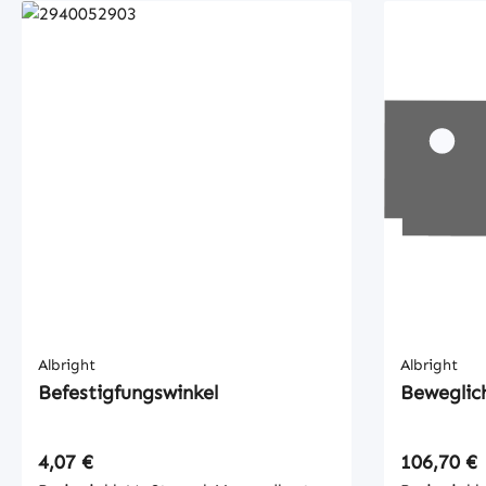
Albright
Albright
Befestigfungswinkel
Beweglic
Regulärer Preis:
Regulärer
4,07 €
106,70 €