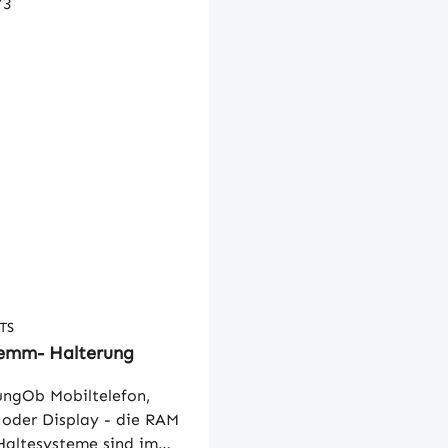
TS
lemm- Halterung
ungOb Mobiltelefon,
 oder Display - die RAM
ltesysteme sind im