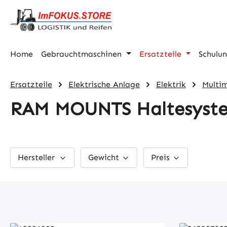
m Hauptinhalt springen
Zur Suche springen
Zur Hauptnavigation springen
Home
Gebrauchtmaschinen
Ersatzteile
Schulu
Ersatzteile
Elektrische Anlage
Elektrik
Multi
RAM MOUNTS Haltesystem
Hersteller
Gewicht
Preis