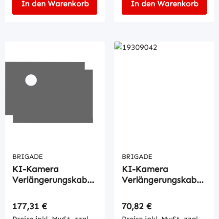
In den Warenkorb
In den Warenkorb
BRIGADE
BRIGADE
KI-Kamera
KI-Kamera
Verlängerungskabel
Verlängerungskabel
20mtr.
5mtr.
Regulärer Preis:
Regulärer Preis:
177,31 €
70,82 €
Preise inkl. MwSt. zzgl.
Preise inkl. MwSt. zzgl.