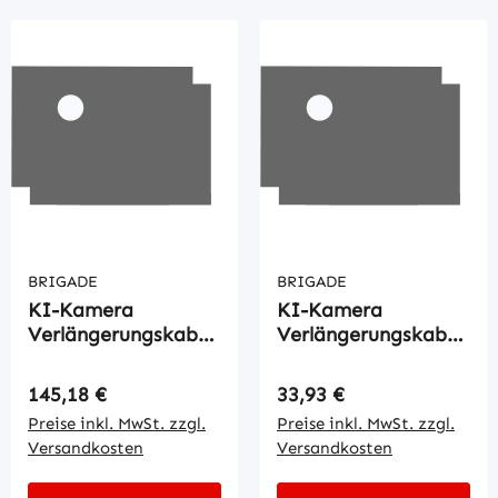
BRIGADE
BRIGADE
KI-Kamera
KI-Kamera
Verlängerungskabel
Verlängerungskabel
15mtr.
1mtr.
Regulärer Preis:
Regulärer Preis:
145,18 €
33,93 €
Preise inkl. MwSt. zzgl.
Preise inkl. MwSt. zzgl.
Versandkosten
Versandkosten